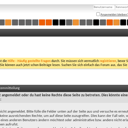
Angemeldet bleiben
st die
Hilfe - Häufig gestellte Fragen
durch. Sie müssen sich vermutlich
registrieren
, bevor 
 Sie können auch jetzt schon Beiträge lesen. Suchen Sie sich einfach das Forum aus, das Sie
stemmitteilung
ht angemeldet oder du hast keine Rechte diese Seite zu betreten. Dies könnte eine
:
nicht angemeldet. Bitte fülle die Felder unten auf der Seite aus und versuche es erneut
keine ausreichenden Rechte, um auf diese Seite zuzugreifen. Dies kann der Fall sein,
 eines anderen Benutzers ändern möchtest oder administrative bzw. andere nicht erl
en aufrufst.