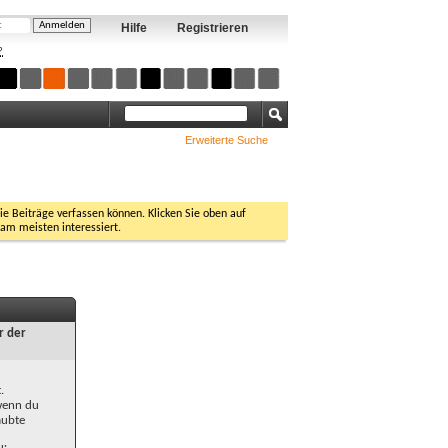
Hilfe
Registrieren
?
Erweiterte Suche
Sie Beiträge verfassen können. Klicken Sie oben auf
 am meisten interessiert.
r der
.
 wenn du
aubte