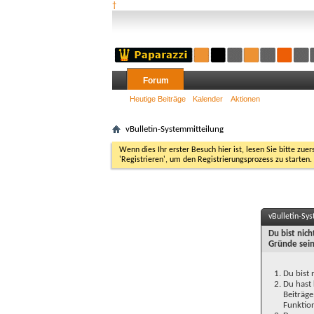
†
Forum
Heutige Beiträge
Kalender
Aktionen
vBulletin-Systemmitteilung
Wenn dies Ihr erster Besuch hier ist, lesen Sie bitte zuer
'Registrieren', um den Registrierungsprozess zu starten.
vBulletin-Sy
Du bist nic
Gründe sein
Du bist 
Du hast 
Beiträge
Funktion