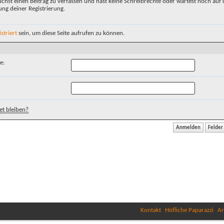
chst einen Beitrag zu verfassen und hast keine Schreibrechte oder wartest noch auf 
ung deiner Registrierung.
istriert
sein, um diese Seite aufrufen zu können.
e:
t bleiben?
Kontakt
Höfliche Paparazzi
Ar