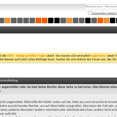
Angemeldet bleiben
st die
Hilfe - Häufig gestellte Fragen
durch. Sie müssen sich vermutlich
registrieren
, bevor 
 Sie können auch jetzt schon Beiträge lesen. Suchen Sie sich einfach das Forum aus, das Sie
stemmitteilung
ht angemeldet oder du hast keine Rechte diese Seite zu betreten. Dies könnte eine
:
nicht angemeldet. Bitte fülle die Felder unten auf der Seite aus und versuche es erneut
keine ausreichenden Rechte, um auf diese Seite zuzugreifen. Dies kann der Fall sein,
 eines anderen Benutzers ändern möchtest oder administrative bzw. andere nicht erl
en aufrufst.