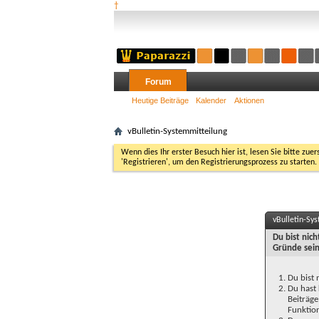
†
Forum
Heutige Beiträge
Kalender
Aktionen
vBulletin-Systemmitteilung
Wenn dies Ihr erster Besuch hier ist, lesen Sie bitte zuer
'Registrieren', um den Registrierungsprozess zu starten.
vBulletin-Sy
Du bist nic
Gründe sein
Du bist 
Du hast 
Beiträge
Funktion