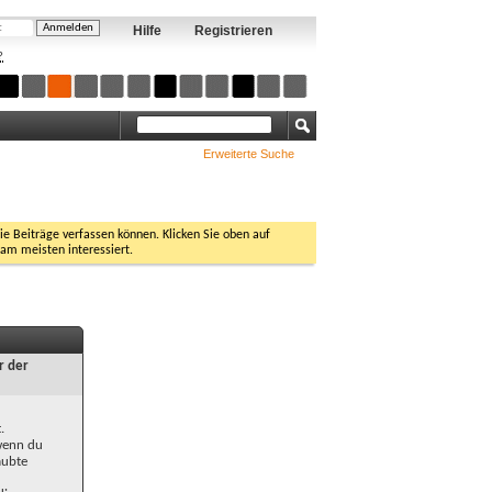
Hilfe
Registrieren
?
Erweiterte Suche
Sie Beiträge verfassen können. Klicken Sie oben auf
 am meisten interessiert.
r der
.
 wenn du
aubte