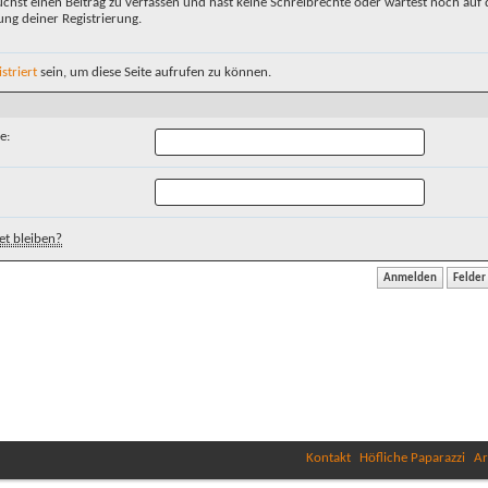
chst einen Beitrag zu verfassen und hast keine Schreibrechte oder wartest noch auf 
ung deiner Registrierung.
istriert
sein, um diese Seite aufrufen zu können.
e:
t bleiben?
Kontakt
Höfliche Paparazzi
Ar