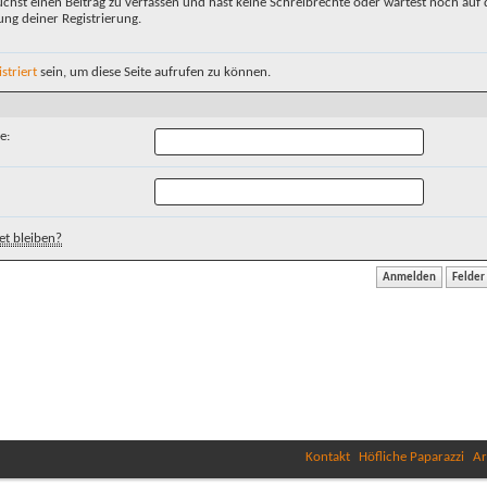
chst einen Beitrag zu verfassen und hast keine Schreibrechte oder wartest noch auf 
ung deiner Registrierung.
istriert
sein, um diese Seite aufrufen zu können.
e:
t bleiben?
Kontakt
Höfliche Paparazzi
Ar