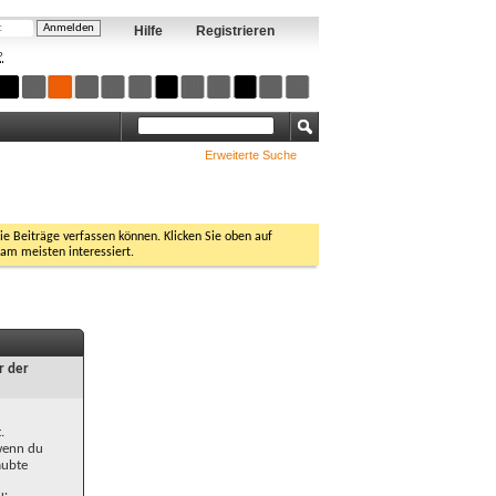
Hilfe
Registrieren
?
Erweiterte Suche
Sie Beiträge verfassen können. Klicken Sie oben auf
 am meisten interessiert.
r der
.
 wenn du
aubte