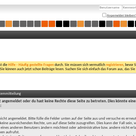
Angemeldet bleiben
st die
Hilfe - Häufig gestellte Fragen
durch. Sie müssen sich vermutlich
registrieren
, bevor 
 Sie können auch jetzt schon Beiträge lesen. Suchen Sie sich einfach das Forum aus, das Sie
stemmitteilung
ht angemeldet oder du hast keine Rechte diese Seite zu betreten. Dies könnte eine
:
nicht angemeldet. Bitte fülle die Felder unten auf der Seite aus und versuche es erneut
keine ausreichenden Rechte, um auf diese Seite zuzugreifen. Dies kann der Fall sein,
 eines anderen Benutzers ändern möchtest oder administrative bzw. andere nicht erl
en aufrufst.