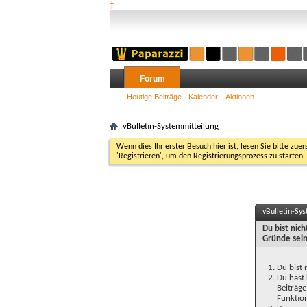
†
Forum
Heutige Beiträge
Kalender
Aktionen
vBulletin-Systemmitteilung
Wenn dies Ihr erster Besuch hier ist, lesen Sie bitte zuer
'Registrieren', um den Registrierungsprozess zu starten.
vBulletin-Sy
Du bist nic
Gründe sein
Du bist 
Du hast 
Beiträge
Funktion