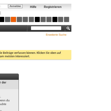
Hilfe
Registrieren
?
Erweiterte Suche
Sie Beiträge verfassen können. Klicken Sie oben auf
 am meisten interessiert.
r der
.
 wenn du
aubte