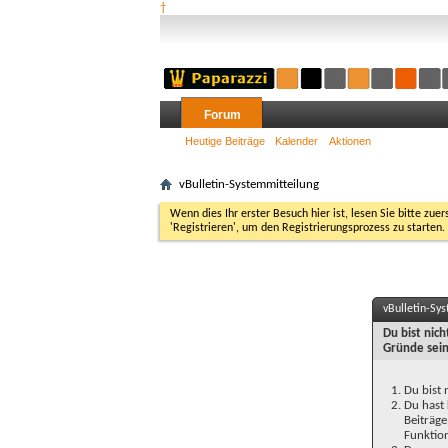
†
Forum
Heutige Beiträge
Kalender
Aktionen
vBulletin-Systemmitteilung
Wenn dies Ihr erster Besuch hier ist, lesen Sie bitte zuer
'Registrieren', um den Registrierungsprozess zu starten.
vBulletin-Sy
Du bist nic
Gründe sein
Du bist 
Du hast 
Beiträge
Funktion