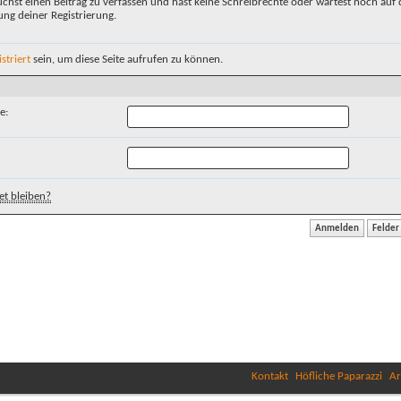
chst einen Beitrag zu verfassen und hast keine Schreibrechte oder wartest noch auf 
ung deiner Registrierung.
istriert
sein, um diese Seite aufrufen zu können.
e:
t bleiben?
Kontakt
Höfliche Paparazzi
Ar