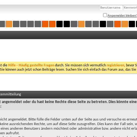
Angemeldet bleiben
st die
Hilfe - Häufig gestellte Fragen
durch. Sie müssen sich vermutlich
registrieren
, bevor 
 Sie können auch jetzt schon Beiträge lesen. Suchen Sie sich einfach das Forum aus, das Sie
stemmitteilung
ht angemeldet oder du hast keine Rechte diese Seite zu betreten. Dies könnte eine
:
nicht angemeldet. Bitte fülle die Felder unten auf der Seite aus und versuche es erneut
keine ausreichenden Rechte, um auf diese Seite zuzugreifen. Dies kann der Fall sein,
 eines anderen Benutzers ändern möchtest oder administrative bzw. andere nicht erl
en aufrufst.