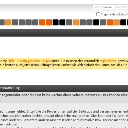
Angemeldet bleiben
st die
Hilfe - Häufig gestellte Fragen
durch. Sie müssen sich vermutlich
registrieren
, bevor 
 Sie können auch jetzt schon Beiträge lesen. Suchen Sie sich einfach das Forum aus, das Sie
stemmitteilung
ht angemeldet oder du hast keine Rechte diese Seite zu betreten. Dies könnte eine
:
nicht angemeldet. Bitte fülle die Felder unten auf der Seite aus und versuche es erneut
keine ausreichenden Rechte, um auf diese Seite zuzugreifen. Dies kann der Fall sein,
 eines anderen Benutzers ändern möchtest oder administrative bzw. andere nicht erl
en aufrufst.