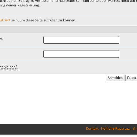
chst einen Beitrag zu verfassen und hast keine Schreibrechte oder wartest noch auf 
ung deiner Registrierung.
istriert
sein, um diese Seite aufrufen zu können.
e:
t bleiben?
Kontakt
Höfliche Paparazzi
Ar