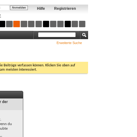
Hilfe
Registrieren
?
Erweiterte Suche
Sie Beiträge verfassen können. Klicken Sie oben auf
 am meisten interessiert.
r der
.
 wenn du
aubte