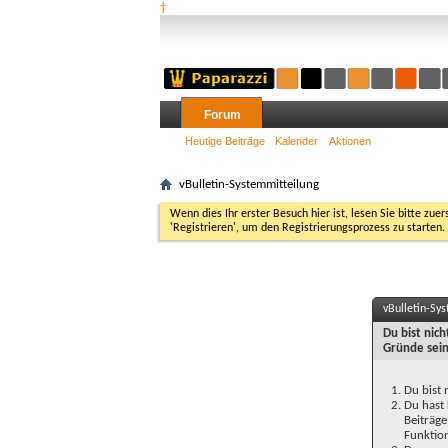
†
Forum
Heutige Beiträge
Kalender
Aktionen
vBulletin-Systemmitteilung
Wenn dies Ihr erster Besuch hier ist, lesen Sie bitte zuer
'Registrieren', um den Registrierungsprozess zu starten.
vBulletin-Sy
Du bist nic
Gründe sein
Du bist 
Du hast 
Beiträge
Funktion