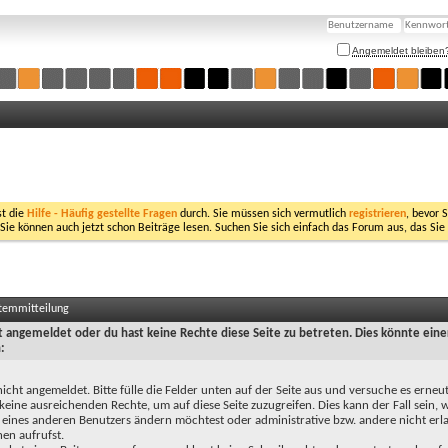
Angemeldet bleiben
st die
Hilfe - Häufig gestellte Fragen
durch. Sie müssen sich vermutlich
registrieren
, bevor 
 Sie können auch jetzt schon Beiträge lesen. Suchen Sie sich einfach das Forum aus, das Sie
stemmitteilung
ht angemeldet oder du hast keine Rechte diese Seite zu betreten. Dies könnte eine
:
nicht angemeldet. Bitte fülle die Felder unten auf der Seite aus und versuche es erneut
keine ausreichenden Rechte, um auf diese Seite zuzugreifen. Dies kann der Fall sein,
 eines anderen Benutzers ändern möchtest oder administrative bzw. andere nicht erl
en aufrufst.