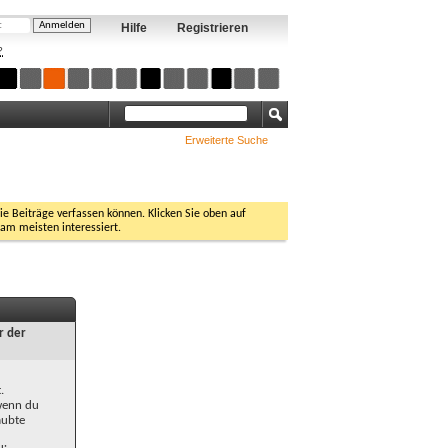
Hilfe
Registrieren
?
Erweiterte Suche
Sie Beiträge verfassen können. Klicken Sie oben auf
 am meisten interessiert.
r der
.
 wenn du
aubte