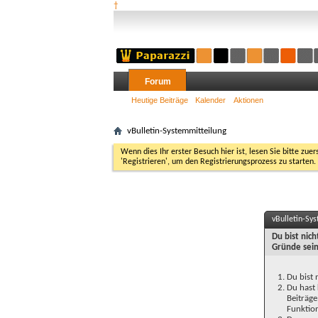
†
Forum
Heutige Beiträge
Kalender
Aktionen
vBulletin-Systemmitteilung
Wenn dies Ihr erster Besuch hier ist, lesen Sie bitte zuer
'Registrieren', um den Registrierungsprozess zu starten.
vBulletin-Sy
Du bist nic
Gründe sein
Du bist 
Du hast 
Beiträge
Funktion