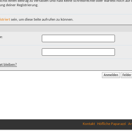
chst einen Beitrag zu verfassen und hast keine Schreibrechte oder wartest noch auf 
ung deiner Registrierung.
istriert
sein, um diese Seite aufrufen zu können.
e:
t bleiben?
Kontakt
Höfliche Paparazzi
Ar