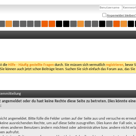
Angemeldet bleiben
st die
Hilfe - Häufig gestellte Fragen
durch. Sie müssen sich vermutlich
registrieren
, bevor 
 Sie können auch jetzt schon Beiträge lesen. Suchen Sie sich einfach das Forum aus, das Sie
stemmitteilung
ht angemeldet oder du hast keine Rechte diese Seite zu betreten. Dies könnte eine
:
nicht angemeldet. Bitte fülle die Felder unten auf der Seite aus und versuche es erneut
keine ausreichenden Rechte, um auf diese Seite zuzugreifen. Dies kann der Fall sein,
 eines anderen Benutzers ändern möchtest oder administrative bzw. andere nicht erl
en aufrufst.