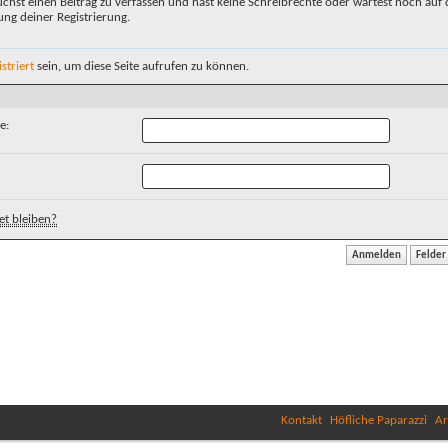
chst einen Beitrag zu verfassen und hast keine Schreibrechte oder wartest noch auf 
ung deiner Registrierung.
istriert
sein, um diese Seite aufrufen zu können.
e:
t bleiben?
Kontakt
Höfliche Paparazzi
Ar