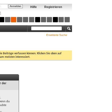
Hilfe
Registrieren
?
Erweiterte Suche
Sie Beiträge verfassen können. Klicken Sie oben auf
 am meisten interessiert.
r der
.
 wenn du
aubte