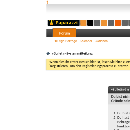
†
Forum
Heutige Beiträge
Kalender
Aktionen
vBulletin-Systemmitteilung
Wenn dies Ihr erster Besuch hier ist, lesen Sie bitte zuer
'Registrieren', um den Registrierungsprozess zu starten.
vBulletin-Sy
Du bist nic
Gründe sein
Du bist 
Du hast 
Beiträge
Funktion