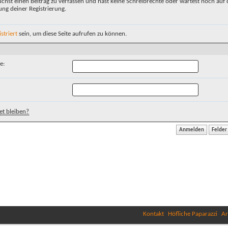
chst einen Beitrag zu verfassen und hast keine Schreibrechte oder wartest noch auf 
ung deiner Registrierung.
istriert
sein, um diese Seite aufrufen zu können.
e:
t bleiben?
Kontakt
Höfliche Paparazzi
Ar