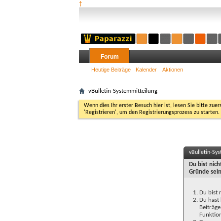
†
Forum
Heutige Beiträge
Kalender
Aktionen
vBulletin-Systemmitteilung
Wenn dies Ihr erster Besuch hier ist, lesen Sie bitte zuer
'Registrieren', um den Registrierungsprozess zu starten.
vBulletin-Sy
Du bist nic
Gründe sein
Du bist 
Du hast 
Beiträge
Funktion