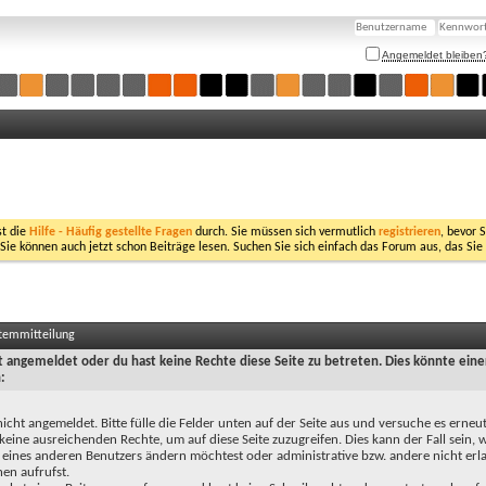
Angemeldet bleiben
st die
Hilfe - Häufig gestellte Fragen
durch. Sie müssen sich vermutlich
registrieren
, bevor 
 Sie können auch jetzt schon Beiträge lesen. Suchen Sie sich einfach das Forum aus, das Sie
stemmitteilung
ht angemeldet oder du hast keine Rechte diese Seite zu betreten. Dies könnte eine
:
nicht angemeldet. Bitte fülle die Felder unten auf der Seite aus und versuche es erneut
keine ausreichenden Rechte, um auf diese Seite zuzugreifen. Dies kann der Fall sein,
 eines anderen Benutzers ändern möchtest oder administrative bzw. andere nicht erl
en aufrufst.