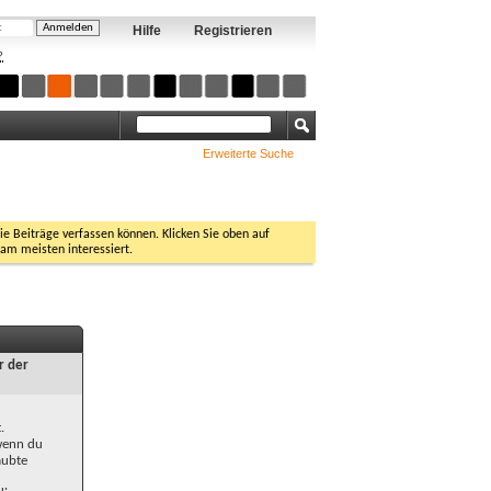
Hilfe
Registrieren
?
Erweiterte Suche
Sie Beiträge verfassen können. Klicken Sie oben auf
 am meisten interessiert.
r der
.
 wenn du
aubte