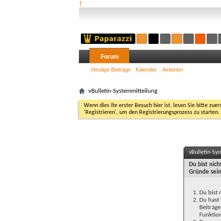
†
Forum
Heutige Beiträge
Kalender
Aktionen
vBulletin-Systemmitteilung
Wenn dies Ihr erster Besuch hier ist, lesen Sie bitte zuer
'Registrieren', um den Registrierungsprozess zu starten.
vBulletin-Sy
Du bist nic
Gründe sein
Du bist 
Du hast 
Beiträge
Funktion