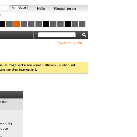
Hilfe
Registrieren
?
Erweiterte Suche
Sie Beiträge verfassen können. Klicken Sie oben auf
 am meisten interessiert.
r der
.
 wenn du
aubte