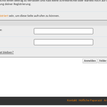
chst einen Beitrag zu verfassen und hast keine Schreibrechte oder wartest noch auf 
ung deiner Registrierung.
istriert
sein, um diese Seite aufrufen zu können.
e:
t bleiben?
Kontakt
Höfliche Paparazzi
Ar