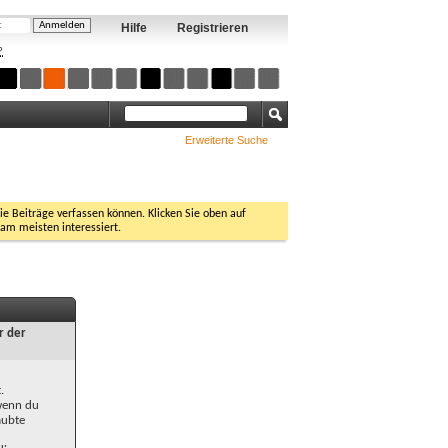
Hilfe
Registrieren
?
Erweiterte Suche
Sie Beiträge verfassen können. Klicken Sie oben auf
 am meisten interessiert.
r der
.
 wenn du
aubte