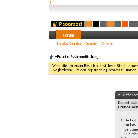
†
Forum
Heutige Beiträge
Kalender
Aktionen
vBulletin-Systemmitteilung
Wenn dies Ihr erster Besuch hier ist, lesen Sie bitte zuer
'Registrieren', um den Registrierungsprozess zu starten.
vBulletin-Sy
Du bist nic
Gründe sein
Du bist 
Du hast 
Beiträge
Funktion