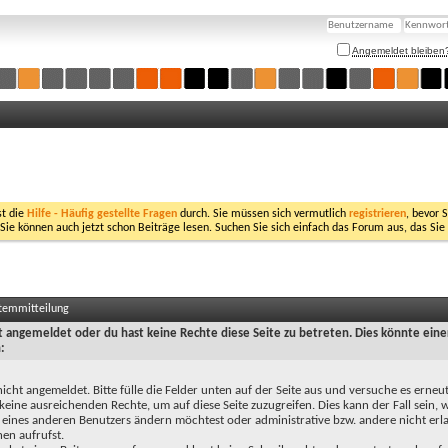
Angemeldet bleiben
st die
Hilfe - Häufig gestellte Fragen
durch. Sie müssen sich vermutlich
registrieren
, bevor 
 Sie können auch jetzt schon Beiträge lesen. Suchen Sie sich einfach das Forum aus, das Sie
stemmitteilung
ht angemeldet oder du hast keine Rechte diese Seite zu betreten. Dies könnte eine
:
nicht angemeldet. Bitte fülle die Felder unten auf der Seite aus und versuche es erneut
keine ausreichenden Rechte, um auf diese Seite zuzugreifen. Dies kann der Fall sein,
 eines anderen Benutzers ändern möchtest oder administrative bzw. andere nicht erl
en aufrufst.