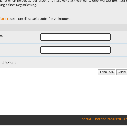
chst einen Beitrag zu verfassen und hast keine Schreibrechte oder wartest noch auf 
ung deiner Registrierung.
istriert
sein, um diese Seite aufrufen zu können.
e:
t bleiben?
Kontakt
Höfliche Paparazzi
Ar