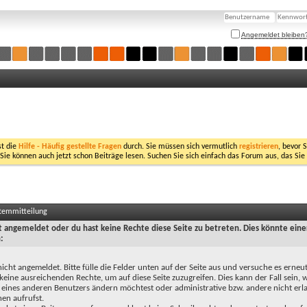
Angemeldet bleiben
st die
Hilfe - Häufig gestellte Fragen
durch. Sie müssen sich vermutlich
registrieren
, bevor 
 Sie können auch jetzt schon Beiträge lesen. Suchen Sie sich einfach das Forum aus, das Sie
stemmitteilung
ht angemeldet oder du hast keine Rechte diese Seite zu betreten. Dies könnte eine
:
nicht angemeldet. Bitte fülle die Felder unten auf der Seite aus und versuche es erneut
keine ausreichenden Rechte, um auf diese Seite zuzugreifen. Dies kann der Fall sein,
 eines anderen Benutzers ändern möchtest oder administrative bzw. andere nicht erl
en aufrufst.