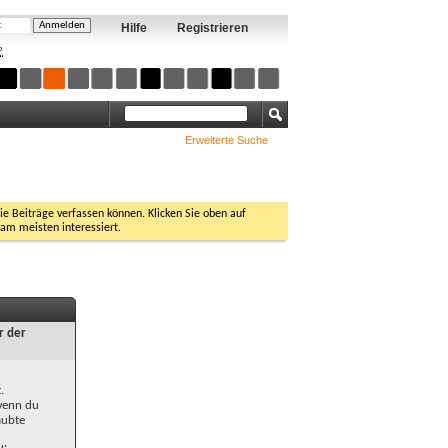
Hilfe
Registrieren
?
Erweiterte Suche
Sie Beiträge verfassen können. Klicken Sie oben auf
 am meisten interessiert.
r der
.
 wenn du
aubte