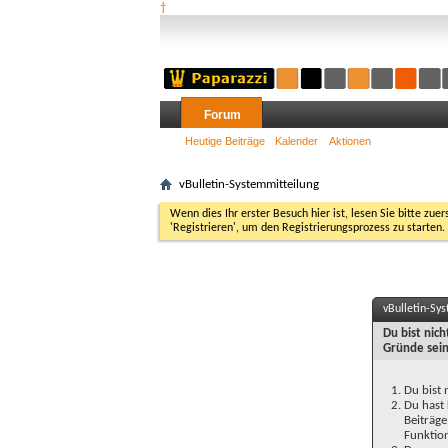
†
Forum
Heutige Beiträge
Kalender
Aktionen
vBulletin-Systemmitteilung
Wenn dies Ihr erster Besuch hier ist, lesen Sie bitte zuer
'Registrieren', um den Registrierungsprozess zu starten.
vBulletin-Sy
Du bist nic
Gründe sein
Du bist 
Du hast 
Beiträge
Funktion