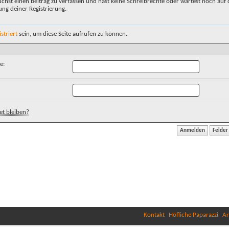
chst einen Beitrag zu verfassen und hast keine Schreibrechte oder wartest noch auf 
ung deiner Registrierung.
istriert
sein, um diese Seite aufrufen zu können.
e:
t bleiben?
Kontakt
Höfliche Paparazzi
Ar