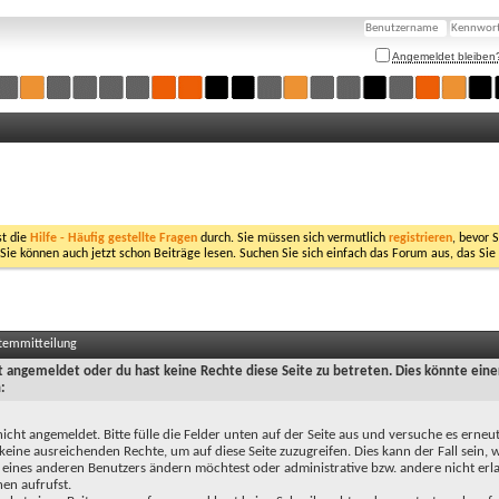
Angemeldet bleiben
st die
Hilfe - Häufig gestellte Fragen
durch. Sie müssen sich vermutlich
registrieren
, bevor 
 Sie können auch jetzt schon Beiträge lesen. Suchen Sie sich einfach das Forum aus, das Sie
stemmitteilung
ht angemeldet oder du hast keine Rechte diese Seite zu betreten. Dies könnte eine
:
nicht angemeldet. Bitte fülle die Felder unten auf der Seite aus und versuche es erneut
keine ausreichenden Rechte, um auf diese Seite zuzugreifen. Dies kann der Fall sein,
 eines anderen Benutzers ändern möchtest oder administrative bzw. andere nicht erl
en aufrufst.