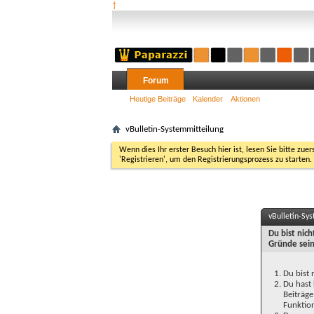
†
Forum
Heutige Beiträge
Kalender
Aktionen
vBulletin-Systemmitteilung
Wenn dies Ihr erster Besuch hier ist, lesen Sie bitte zuer
'Registrieren', um den Registrierungsprozess zu starten.
vBulletin-Sy
Du bist nic
Gründe sein
Du bist 
Du hast 
Beiträge
Funktion