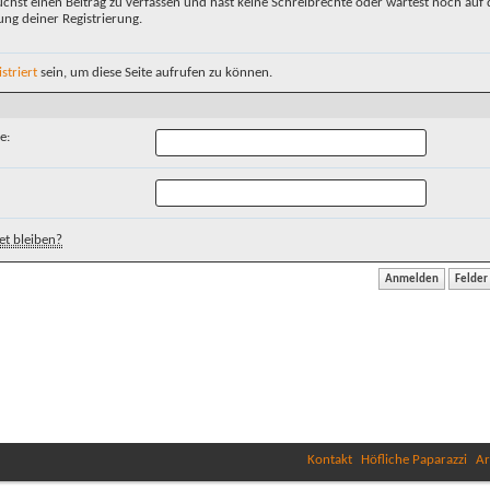
chst einen Beitrag zu verfassen und hast keine Schreibrechte oder wartest noch auf 
ung deiner Registrierung.
istriert
sein, um diese Seite aufrufen zu können.
e:
t bleiben?
Kontakt
Höfliche Paparazzi
Ar