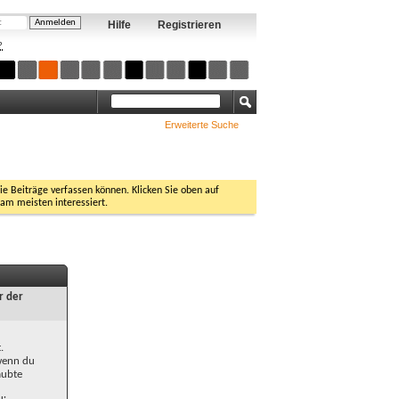
Hilfe
Registrieren
?
Erweiterte Suche
Sie Beiträge verfassen können. Klicken Sie oben auf
 am meisten interessiert.
r der
.
 wenn du
aubte