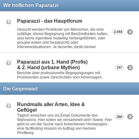
Wir höflichen Paparazzi
Paparazzi - das Hauptforum
Gesucht werden Protokolle von Menschen, die eine
2.444
zufällige, kleine Begegnung mit Berühmtheiten hatten,
also keine irgendwie mutwillig herbeigeführten, oder
groupie-esken (mit Sexabsicht) oder
Interviewsituationen. Je dezenter, desto besser
Paparazzi aus 1. Hand (Profis)
& 2. Hand (urbane Mythen)
167
Berichte über professionelle Begegungungen mit
Prominenten sowie Geschichten vom Hörensagen.
Die Gegenwart
Rundmails aller Arten, Idee &
Geflügel
Täglich erreichen uns via Email Dokumente des
580
Wahnsinns. Hier sollen sie versammelt sein! Sowie: Hier
geht es um die Suche nach bohemienen Homepages -
eine factfinding mission im Auftrag von Hermes
Phettberg.