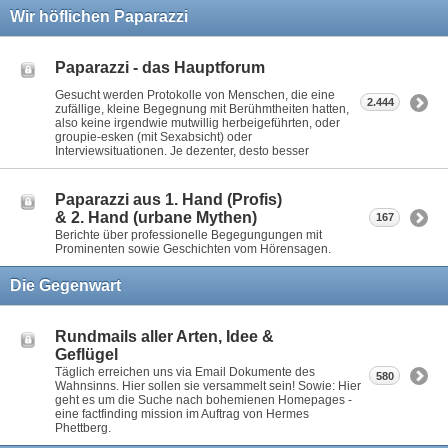
Wir höflichen Paparazzi
Paparazzi - das Hauptforum
Gesucht werden Protokolle von Menschen, die eine
2.444
zufällige, kleine Begegnung mit Berühmtheiten hatten,
also keine irgendwie mutwillig herbeigeführten, oder
groupie-esken (mit Sexabsicht) oder
Interviewsituationen. Je dezenter, desto besser
Paparazzi aus 1. Hand (Profis)
& 2. Hand (urbane Mythen)
167
Berichte über professionelle Begegungungen mit
Prominenten sowie Geschichten vom Hörensagen.
Die Gegenwart
Rundmails aller Arten, Idee &
Geflügel
Täglich erreichen uns via Email Dokumente des
580
Wahnsinns. Hier sollen sie versammelt sein! Sowie: Hier
geht es um die Suche nach bohemienen Homepages -
eine factfinding mission im Auftrag von Hermes
Phettberg.