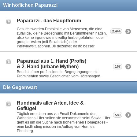
Wir höflichen Paparazzi
Paparazzi - das Hauptforum
Gesucht werden Protokolle von Menschen, die eine
2.444
zufällige, kleine Begegnung mit Berühmtheiten hatten,
also keine irgendwie mutwillig herbeigeführten, oder
groupie-esken (mit Sexabsicht) oder
Interviewsituationen. Je dezenter, desto besser
Paparazzi aus 1. Hand (Profis)
& 2. Hand (urbane Mythen)
167
Berichte über professionelle Begegungungen mit
Prominenten sowie Geschichten vom Hörensagen.
Die Gegenwart
Rundmails aller Arten, Idee &
Geflügel
Täglich erreichen uns via Email Dokumente des
580
Wahnsinns. Hier sollen sie versammelt sein! Sowie: Hier
geht es um die Suche nach bohemienen Homepages -
eine factfinding mission im Auftrag von Hermes
Phettberg.