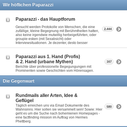
Wir höflichen Paparazzi
Paparazzi - das Hauptforum
Gesucht werden Protokolle von Menschen, die eine
2.444
zufällige, kleine Begegnung mit Berühmtheiten hatten,
also keine irgendwie mutwillig herbeigeführten, oder
groupie-esken (mit Sexabsicht) oder
Interviewsituationen. Je dezenter, desto besser
Paparazzi aus 1. Hand (Profis)
& 2. Hand (urbane Mythen)
167
Berichte über professionelle Begegungungen mit
Prominenten sowie Geschichten vom Hörensagen.
Die Gegenwart
Rundmails aller Arten, Idee &
Geflügel
Täglich erreichen uns via Email Dokumente des
580
Wahnsinns. Hier sollen sie versammelt sein! Sowie: Hier
geht es um die Suche nach bohemienen Homepages -
eine factfinding mission im Auftrag von Hermes
Phettberg.