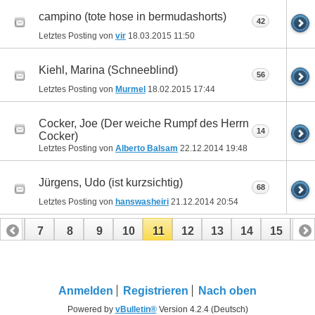
campino (tote hose in bermudashorts)
42
Letztes Posting von
vir
18.03.2015
11:50
Kiehl, Marina (Schneeblind)
56
Letztes Posting von
Murmel
18.02.2015
17:44
Cocker, Joe (Der weiche Rumpf des Herrn
14
Cocker)
Letztes Posting von
Alberto Balsam
22.12.2014
19:48
Jürgens, Udo (ist kurzsichtig)
68
Letztes Posting von
hanswasheiri
21.12.2014
20:54
6
7
8
9
10
11
12
13
14
15
16
22
23
24
25
26
27
Anmelden
Registrieren
Nach oben
Powered by
vBulletin®
Version 4.2.4 (Deutsch)