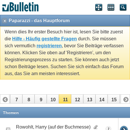
Paparazzi - das Hauptforum
Wenn dies Ihr erster Besuch hier ist, lesen Sie bitte zuerst
die
Hilfe - Häufig gestellte Fragen
durch. Sie müssen
sich vermutlich
registrieren
, bevor Sie Beiträge verfassen
können. Klicken Sie oben auf 'Registrieren', um den
Registrierungsprozess zu starten. Sie können auch jetzt
schon Beiträge lesen. Suchen Sie sich einfach das Forum
aus, das Sie am meisten interessiert.
6
7
8
9
10
11
12
13
14
15
16
22
23
24
25
26
27
Themen
Rowohlt, Harry (auf der Buchmesse)
7