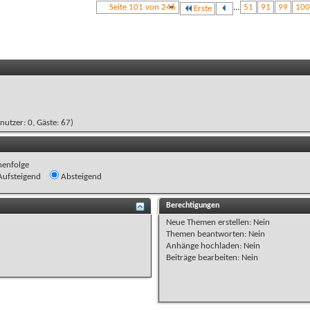
Seite 101 von 246
...
51
91
99
100
Erste
enutzer: 0, Gäste: 67)
henfolge
ufsteigend
Absteigend
Berechtigungen
Neue Themen erstellen:
Nein
Themen beantworten:
Nein
Anhänge hochladen:
Nein
Beiträge bearbeiten:
Nein