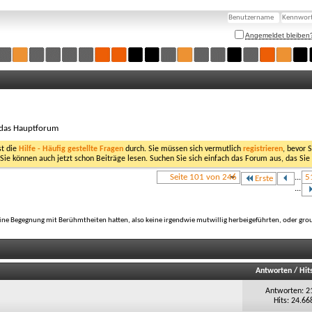
Angemeldet bleiben
 das Hauptforum
st die
Hilfe - Häufig gestellte Fragen
durch. Sie müssen sich vermutlich
registrieren
, bevor 
 Sie können auch jetzt schon Beiträge lesen. Suchen Sie sich einfach das Forum aus, das Sie
Seite 101 von 246
...
5
Erste
...
ine Begegnung mit Berühmtheiten hatten, also keine irgendwie mutwillig herbeigeführten, oder group
Antworten
/
Hit
Antworten: 2
Hits: 24.66