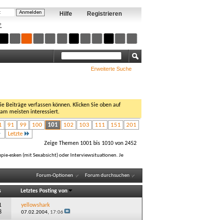
Hilfe
Registrieren
?
Erweiterte Suche
Sie Beiträge verfassen können. Klicken Sie oben auf
 am meisten interessiert.
1
91
99
100
101
102
103
111
151
201
Letzte
Zeige Themen 1001 bis 1010 von 2452
ie-esken (mit Sexabsicht) oder Interviewsituationen. Je
Forum-Optionen
Forum durchsuchen
s
Letztes Posting von
1
yellowshark
8
07.02.2004,
17:06