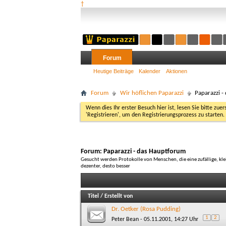
†
Forum
Heutige Beiträge
Kalender
Aktionen
Forum
Wir höflichen Paparazzi
Paparazzi -
Wenn dies Ihr erster Besuch hier ist, lesen Sie bitte zuer
'Registrieren', um den Registrierungsprozess zu starten.
Forum:
Paparazzi - das Hauptforum
Gesucht werden Protokolle von Menschen, die eine zufällige, kle
dezenter, desto besser
Titel
/
Erstellt von
Dr. Oetker (Rosa Pudding)
1
2
Peter Bean
- 05.11.2001, 14:27 Uhr