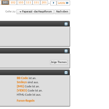
101
102
103
111
151
201
...
Letzte
Gehe zu:
Paparazzi - das Hauptforum
Nach oben
BB-Code
ist
an
.
Smileys
sind
aus
.
[IMG]
Code ist
an
.
[VIDEO]
Code ist
an
.
HTML-Code ist
aus
.
Foren-Regeln