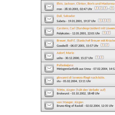
Elvis, Jackson, Clinton, Boris und Madonna 
1
2
3
...
4
rron
- 28.10.2001, 02:47 Uhr
Dali, Salvador
1
2
3
Sabeta
- 19.01.2001, 19:37 Uhr
Carstens, Carl (Bundespräsident mit Löwens
1
2
Polykrates
- 12.05.2001, 22:01 Uhr
Breuer, Rolf E. (Bankchef Breuer mit Krüc
1
2
Goodwill
- 06.07.2001, 15:57 Uhr
Adorf, Mario
1
2
usho
- 30.12.2000, 15:27 Uhr
Pallaskejana
Metzgereiartistik aus Unna
- 07.02.2004, 14:5
giovanni di lorenzo fliegt nach köln.
stu
- 05.02.2004, 13:11 Uhr
Trittin, Jürgen (hält den Verkehr auf)
Brotwurst
- 03.10.2002, 18:48 Uhr
von Manger, Jürgen
Bruno-King of Ravioli
- 02.02.2004, 12:35 Uhr