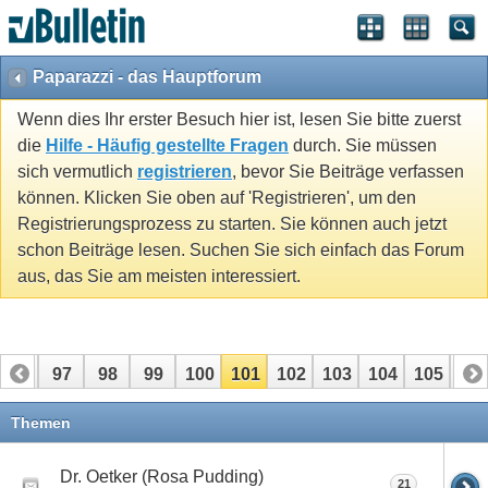
Paparazzi - das Hauptforum
Wenn dies Ihr erster Besuch hier ist, lesen Sie bitte zuerst
die
Hilfe - Häufig gestellte Fragen
durch. Sie müssen
sich vermutlich
registrieren
, bevor Sie Beiträge verfassen
können. Klicken Sie oben auf 'Registrieren', um den
Registrierungsprozess zu starten. Sie können auch jetzt
schon Beiträge lesen. Suchen Sie sich einfach das Forum
aus, das Sie am meisten interessiert.
96
97
98
99
100
101
102
103
104
105
10
116
117
Themen
Dr. Oetker (Rosa Pudding)
21