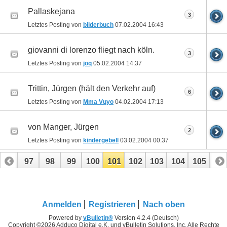
Pallaskejana
3
Letztes Posting von
bilderbuch
07.02.2004
16:43
giovanni di lorenzo fliegt nach köln.
3
Letztes Posting von
joq
05.02.2004
14:37
Trittin, Jürgen (hält den Verkehr auf)
6
Letztes Posting von
Mma Vuyo
04.02.2004
17:13
von Manger, Jürgen
2
Letztes Posting von
kindergebell
03.02.2004
00:37
96
97
98
99
100
101
102
103
104
105
10
116
117
Anmelden
Registrieren
Nach oben
Powered by
vBulletin®
Version 4.2.4 (Deutsch)
Copyright ©2026 Adduco Digital e.K. und vBulletin Solutions, Inc. Alle Rechte