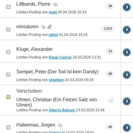
Littbarski, Pierre
38
Letztes Posting von
maki
06.04.2026
16:33
miniaturen
1.072
Letztes Posting von
elinor
01.04.2026
16:24
Kluge, Alexander
13
Letztes Posting von
Klaus Caesar
26.03.2026
13:31
Sempel, Peter (Der Tod ist kein Dandy)
68
Letztes Posting von
slowtiger
24.03.2026
09:29
Verschoben:
Ulmen, Christian (Ein Fetzen Satz von
-
Ulmen)
Letztes Posting von
Alberto Balsam
23.03.2026
22:48
Habermas, Jürgen
40
Letztes Posting von
Saposcat
14.03.2026
19:54