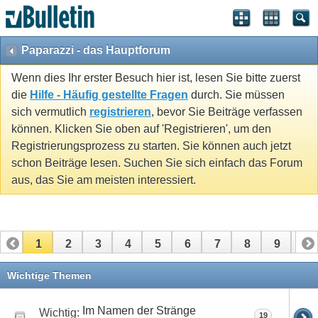
Paparazzi - das Hauptforum
Wenn dies Ihr erster Besuch hier ist, lesen Sie bitte zuerst
die
Hilfe - Häufig gestellte Fragen
durch. Sie müssen
sich vermutlich
registrieren
, bevor Sie Beiträge verfassen
können. Klicken Sie oben auf 'Registrieren', um den
Registrierungsprozess zu starten. Sie können auch jetzt
schon Beiträge lesen. Suchen Sie sich einfach das Forum
aus, das Sie am meisten interessiert.
1
2
3
4
5
6
7
8
9
10
11
12
13
14
15
16
17
Wichtige Themen
Im Namen der Stränge
Wichtig:
19