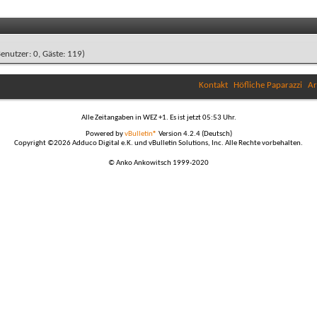
Benutzer: 0, Gäste: 119)
Kontakt
Höfliche Paparazzi
Ar
Alle Zeitangaben in WEZ +1. Es ist jetzt
05:53
Uhr.
Powered by
vBulletin®
Version 4.2.4 (Deutsch)
Copyright ©2026 Adduco Digital e.K. und vBulletin Solutions, Inc. Alle Rechte vorbehalten.
© Anko Ankowitsch 1999-2020