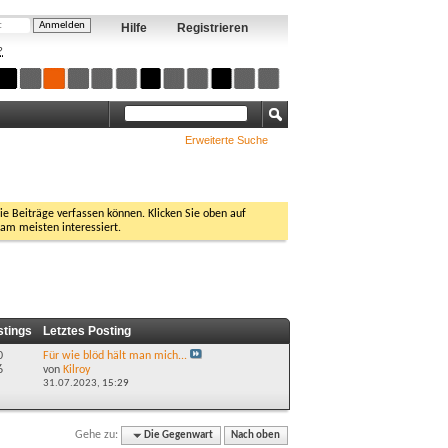
Hilfe
Registrieren
?
Erweiterte Suche
Sie Beiträge verfassen können. Klicken Sie oben auf
 am meisten interessiert.
stings
Letztes Posting
0
Für wie blöd hält man mich...
6
von
Kilroy
31.07.2023,
15:29
Gehe zu:
Die Gegenwart
Nach oben