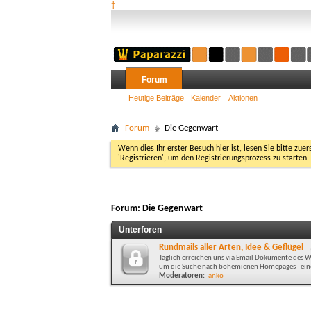
†
Forum
Heutige Beiträge
Kalender
Aktionen
Forum
Die Gegenwart
Wenn dies Ihr erster Besuch hier ist, lesen Sie bitte zuer
'Registrieren', um den Registrierungsprozess zu starten.
Forum:
Die Gegenwart
Unterforen
Rundmails aller Arten, Idee & Geflügel
Täglich erreichen uns via Email Dokumente des Wa
um die Suche nach bohemienen Homepages - eine 
Moderatoren:
anko