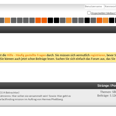
Angemeldet bleiben
st die
Hilfe - Häufig gestellte Fragen
durch. Sie müssen sich vermutlich
registrieren
, bevor 
 Sie können auch jetzt schon Beiträge lesen. Suchen Sie sich einfach das Forum aus, das Sie
Stränge / Po
Themen: 58
(114 Betrachter)
Beiträge: 5.12
hnsinns. Hier sollen sie versammelt sein! Sowie: Hier geht es
factfinding mission im Auftrag von Hermes Phettberg.