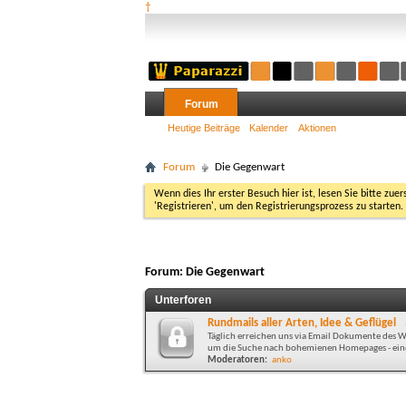
†
Forum
Heutige Beiträge
Kalender
Aktionen
Forum
Die Gegenwart
Wenn dies Ihr erster Besuch hier ist, lesen Sie bitte zuer
'Registrieren', um den Registrierungsprozess zu starten.
Forum:
Die Gegenwart
Unterforen
Rundmails aller Arten, Idee & Geflügel
Täglich erreichen uns via Email Dokumente des Wa
um die Suche nach bohemienen Homepages - eine 
Moderatoren:
anko