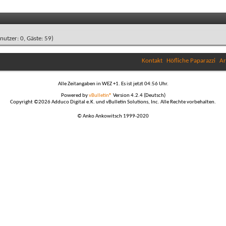
enutzer: 0, Gäste: 59)
Kontakt
Höfliche Paparazzi
Ar
Alle Zeitangaben in WEZ +1. Es ist jetzt
04:56
Uhr.
Powered by
vBulletin®
Version 4.2.4 (Deutsch)
Copyright ©2026 Adduco Digital e.K. und vBulletin Solutions, Inc. Alle Rechte vorbehalten.
© Anko Ankowitsch 1999-2020