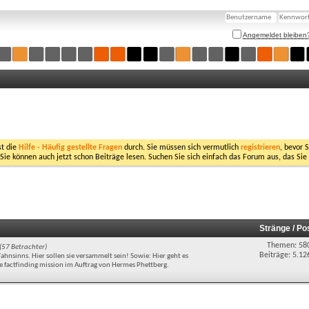
Angemeldet bleiben
st die
Hilfe - Häufig gestellte Fragen
durch. Sie müssen sich vermutlich
registrieren
, bevor 
 Sie können auch jetzt schon Beiträge lesen. Suchen Sie sich einfach das Forum aus, das Sie
Stränge / Po
Themen: 58
(57 Betrachter)
Beiträge: 5.12
hnsinns. Hier sollen sie versammelt sein! Sowie: Hier geht es
factfinding mission im Auftrag von Hermes Phettberg.