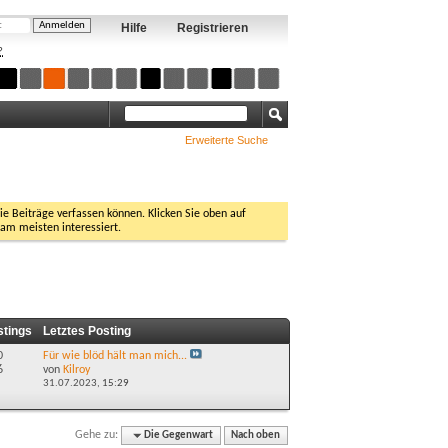
Hilfe
Registrieren
?
Erweiterte Suche
Sie Beiträge verfassen können. Klicken Sie oben auf
 am meisten interessiert.
stings
Letztes Posting
0
Für wie blöd hält man mich...
6
von
Kilroy
31.07.2023,
15:29
Gehe zu:
Die Gegenwart
Nach oben