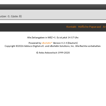
utzer: 0, Gäste: 8)
Kontakt
Höfliche Paparazzi
Ar
Alle Zeitangaben in WEZ +1. Es ist jetzt
14:57
Uhr.
Powered by
vBulletin®
Version 4.2.4 (Deutsch)
Copyright ©2026 Adduco Digital e.K. und vBulletin Solutions, Inc. Alle Rechte vorbehalten.
© Anko Ankowitsch 1999-2020