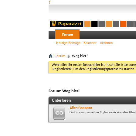
†
Forum
Heutige Beiträge
Kalender
Aktionen
Forum
Weg hier!
Wenn dies Ihr erster Besuch hier ist, lesen Sie bitte zuer
'Registrieren', um den Registrierungsprozess zu starten.
Forum:
Weg hier!
Unterforen
Alles Bonanza
Ein Link zur derzeit verfügbaren Version des All