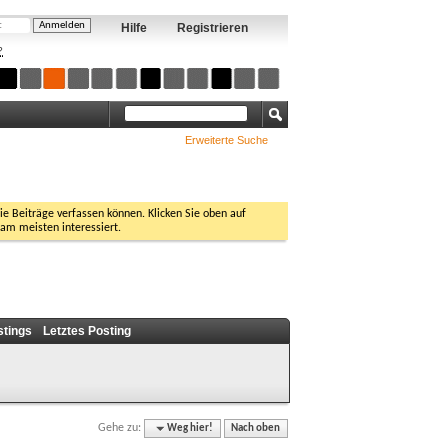
Hilfe
Registrieren
?
Erweiterte Suche
Sie Beiträge verfassen können. Klicken Sie oben auf
 am meisten interessiert.
stings
Letztes Posting
Gehe zu:
Weg hier!
Nach oben