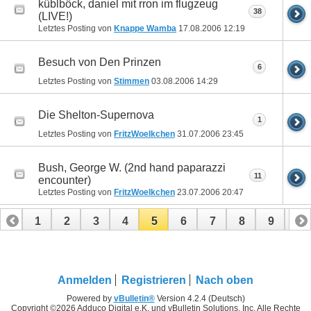
küblböck, daniel mit rron im flugzeug
38
(LIVE!)
Letztes Posting von
Knappe Wamba
17.08.2006
12:19
Besuch von Den Prinzen
6
Letztes Posting von
Stimmen
03.08.2006
14:29
Die Shelton-Supernova
1
Letztes Posting von
FritzWoelkchen
31.07.2006
23:45
Bush, George W. (2nd hand paparazzi
11
encounter)
Letztes Posting von
FritzWoelkchen
23.07.2006
20:47
1
2
3
4
5
6
7
8
9
10
11
12
13
14
15
16
17
Anmelden
Registrieren
Nach oben
Powered by
vBulletin®
Version 4.2.4 (Deutsch)
Copyright ©2026 Adduco Digital e.K. und vBulletin Solutions, Inc. Alle Rechte