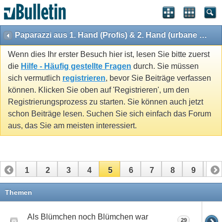
Paparazzi aus 1. Hand (Profis) & 2. Hand (urbane Mythen)
Wenn dies Ihr erster Besuch hier ist, lesen Sie bitte zuerst
die
Hilfe - Häufig gestellte Fragen
durch. Sie müssen
sich vermutlich
registrieren
, bevor Sie Beiträge verfassen
können. Klicken Sie oben auf 'Registrieren', um den
Registrierungsprozess zu starten. Sie können auch jetzt
schon Beiträge lesen. Suchen Sie sich einfach das Forum
aus, das Sie am meisten interessiert.
1
2
3
4
5
6
7
8
9
10
11
12
13
14
15
16
17
Themen
Als Blümchen noch Blümchen war
29