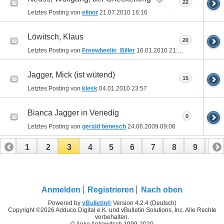
22
Letztes Posting von
elinor
21.07.2010
16:16
Löwitsch, Klaus
20
Letztes Posting von
Freewheelin_Biller
16.01.2010
21:49
Jagger, Mick (ist wütend)
15
Letztes Posting von
klesk
04.01.2010
23:57
Bianca Jagger in Venedig
0
Letztes Posting von
gerald benesch
24.06.2009
09:08
1
2
3
4
5
6
7
8
9
10
11
12
13
14
15
16
17
Anmelden
Registrieren
Nach oben
Powered by
vBulletin®
Version 4.2.4 (Deutsch)
Copyright ©2026 Adduco Digital e.K. und vBulletin Solutions, Inc. Alle Rechte
vorbehalten.
© Anko Ankowitsch 1999-2020