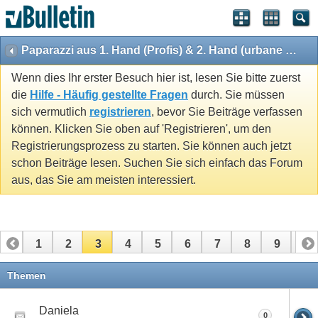
Paparazzi aus 1. Hand (Profis) & 2. Hand (urbane Mythen)
Wenn dies Ihr erster Besuch hier ist, lesen Sie bitte zuerst
die
Hilfe - Häufig gestellte Fragen
durch. Sie müssen
sich vermutlich
registrieren
, bevor Sie Beiträge verfassen
können. Klicken Sie oben auf 'Registrieren', um den
Registrierungsprozess zu starten. Sie können auch jetzt
schon Beiträge lesen. Suchen Sie sich einfach das Forum
aus, das Sie am meisten interessiert.
1
2
3
4
5
6
7
8
9
10
11
12
13
14
15
16
17
Themen
Daniela
0