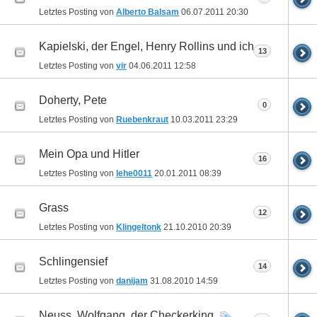
Letztes Posting von
Alberto Balsam
06.07.2011
20:30
Kapielski, der Engel, Henry Rollins und ich
13
Letztes Posting von
vir
04.06.2011
12:58
Doherty, Pete
0
Letztes Posting von
Ruebenkraut
10.03.2011
23:29
Mein Opa und Hitler
16
Letztes Posting von
lehe0011
20.01.2011
08:39
Grass
12
Letztes Posting von
Klingeltonk
21.10.2010
20:39
Schlingensief
14
Letztes Posting von
danijam
31.08.2010
14:59
Neuss, Wolfgang, der Checkerking