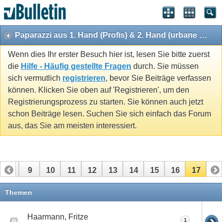
Paparazzi aus 1. Hand (Profis) & 2. Hand (urbane Mythen)
Wenn dies Ihr erster Besuch hier ist, lesen Sie bitte zuerst
die
Hilfe - Häufig gestellte Fragen
durch. Sie müssen
sich vermutlich
registrieren
, bevor Sie Beiträge verfassen
können. Klicken Sie oben auf 'Registrieren', um den
Registrierungsprozess zu starten. Sie können auch jetzt
schon Beiträge lesen. Suchen Sie sich einfach das Forum
aus, das Sie am meisten interessiert.
8
9
10
11
12
13
14
15
16
17
Themen
Haarmann, Fritze
1