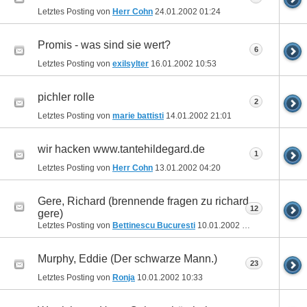
Letztes Posting von
Herr Cohn
24.01.2002
01:24
Promis - was sind sie wert?
6
Letztes Posting von
exilsylter
16.01.2002
10:53
pichler rolle
2
Letztes Posting von
marie battisti
14.01.2002
21:01
wir hacken www.tantehildegard.de
1
Letztes Posting von
Herr Cohn
13.01.2002
04:20
Gere, Richard (brennende fragen zu richard
12
gere)
Letztes Posting von
Bettinescu Bucuresti
10.01.2002
18:02
Murphy, Eddie (Der schwarze Mann.)
23
Letztes Posting von
Ronja
10.01.2002
10:33