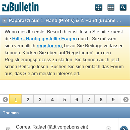
Paparazzi aus 1. Hand (Profis) & 2. Hand (urbane Mythen)
Wenn dies Ihr erster Besuch hier ist, lesen Sie bitte zuerst
die
Hilfe - Häufig gestellte Fragen
durch. Sie müssen
sich vermutlich
registrieren
, bevor Sie Beiträge verfassen
können. Klicken Sie oben auf 'Registrieren', um den
Registrierungsprozess zu starten. Sie können auch jetzt
schon Beiträge lesen. Suchen Sie sich einfach das Forum
aus, das Sie am meisten interessiert.
1
2
3
4
5
6
7
8
9
10
11
12
13
14
15
16
17
Themen
Correa, Rafael (lädt vergebens ein)
8