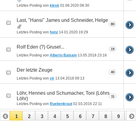
Letztes Posting von
klesk
01.08.2020
08:30
Last, "Hansi" James und Schneider, Helge
80
Letztes Posting von
honz
14.01.2020
19:29
Rolf Eden (?) Grusel...
19
Letztes Posting von
Alberto Balsam
13.05.2018
23:16
Der letzte Zeuge
40
Letztes Posting von
vir
13.04.2018
09:13
Löhr, Hennes und Schumacher, Toni (Löhrs
11
Löhr)
Letztes Posting von
Ruebenkraut
02.03.2016
22:11
1
2
3
4
5
6
7
8
9
10
11
12
13
14
15
16
17