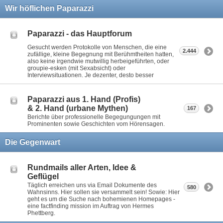
Wir höflichen Paparazzi
Paparazzi - das Hauptforum
Gesucht werden Protokolle von Menschen, die eine
2.444
zufällige, kleine Begegnung mit Berühmtheiten hatten,
also keine irgendwie mutwillig herbeigeführten, oder
groupie-esken (mit Sexabsicht) oder
Interviewsituationen. Je dezenter, desto besser
Paparazzi aus 1. Hand (Profis)
& 2. Hand (urbane Mythen)
167
Berichte über professionelle Begegungungen mit
Prominenten sowie Geschichten vom Hörensagen.
Die Gegenwart
Rundmails aller Arten, Idee &
Geflügel
Täglich erreichen uns via Email Dokumente des
580
Wahnsinns. Hier sollen sie versammelt sein! Sowie: Hier
geht es um die Suche nach bohemienen Homepages -
eine factfinding mission im Auftrag von Hermes
Phettberg.