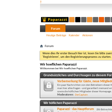
†
Forum
Heutige Beiträge
Kalender
Aktionen
Forum
Wenn dies Ihr erster Besuch hier ist, lesen Sie bitte zuer
'Registrieren', um den Registrierungsprozess zu starten.
Wir hoeflichen Paparazzi
Willkommen bei Wir hoeflichen Paparazzi.
Grundsätzliches und Durchsagen zu diesem Fo
Vorbemerkung für Gäste, neue Mitgliede
Ein paar Nachrichten von den Betreibern diese
man hier alles fragen - und garantiert niemand 
sowie die höflichen Mitglieder dieser Homepage.
Moderatoren:
DerCaptain
Wir höflichen Paparazzi
Paparazzi - das Hauptforum
(86 Betrachte