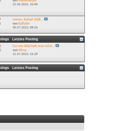
5
von
Ruebenkraut
25.06.2026,
10:40
7
Correa, Rafael (lädt...
1
von
Kalfater
30.07.2023,
08:26
stings
Letztes Posting
0
Für wie blöd hält man mich...
6
von
Kilroy
31.07.2023,
15:29
stings
Letztes Posting