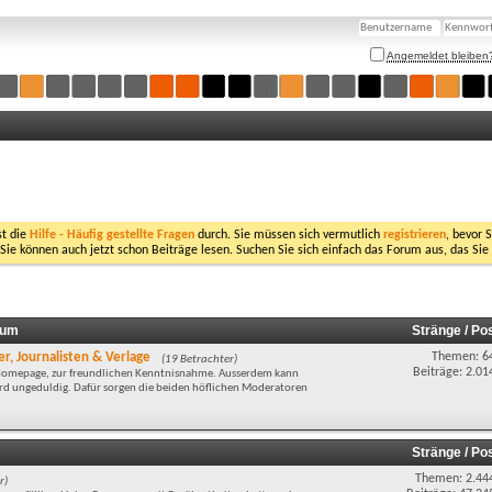
Angemeldet bleiben
st die
Hilfe - Häufig gestellte Fragen
durch. Sie müssen sich vermutlich
registrieren
, bevor 
 Sie können auch jetzt schon Beiträge lesen. Suchen Sie sich einfach das Forum aus, das Sie
rum
Stränge / Po
r, Journalisten & Verlage
Themen: 6
(19 Betrachter)
Beiträge: 2.01
r Homepage, zur freundlichen Kenntnisnahme. Ausserdem kann
wird ungeduldig. Dafür sorgen die beiden höflichen Moderatoren
Stränge / Po
Themen: 2.44
r)