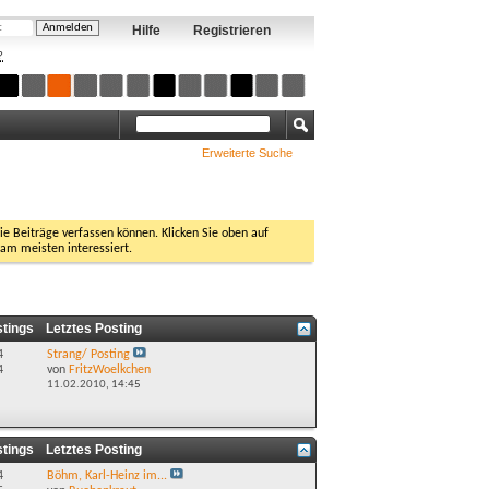
Hilfe
Registrieren
?
Erweiterte Suche
Sie Beiträge verfassen können. Klicken Sie oben auf
 am meisten interessiert.
stings
Letztes Posting
4
Strang/ Posting
4
von
FritzWoelkchen
11.02.2010,
14:45
stings
Letztes Posting
4
Böhm, Karl-Heinz im...