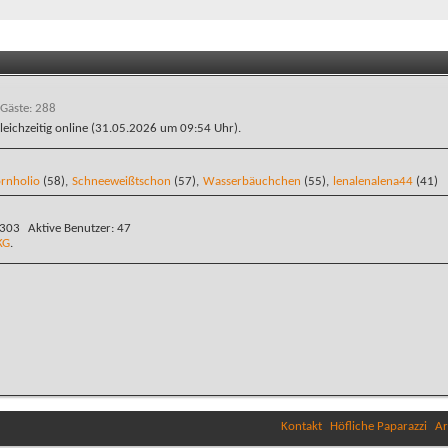
 Gäste: 288
leichzeitig online (31.05.2026 um
09:54
Uhr).
rnholio
(58),
Schneeweißtschon
(57),
Wasserbäuchchen
(55),
lenalenalena44
(41)
.303
Aktive Benutzer
47
KG
.
Kontakt
Höfliche Paparazzi
Ar