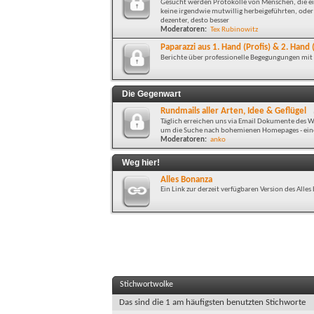
Gesucht werden Protokolle von Menschen, die ein
keine irgendwie mutwillig herbeigeführten, oder 
dezenter, desto besser
Moderatoren:
Tex Rubinowitz
Paparazzi aus 1. Hand (Profis) & 2. Han
Berichte über professionelle Begegungungen mi
Die Gegenwart
Rundmails aller Arten, Idee & Geflügel
Täglich erreichen uns via Email Dokumente des Wa
um die Suche nach bohemienen Homepages - eine 
Moderatoren:
anko
Weg hier!
Alles Bonanza
Ein Link zur derzeit verfügbaren Version des All
Stichwortwolke
Das sind die 1 am häufigsten benutzten Stichworte