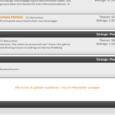
Beiträge: 47.24
e zufällige, kleine Begegnung mit Berühmtheiten hatten, also
groupie-esken (mit Sexabsicht) oder Interviewsituationen. Je
d (urbane Mythen)
Themen: 16
(31 Betrachter)
Beiträge: 2.30
t Prominenten sowie Geschichten vom Hörensagen.
Stränge / Po
Themen: 58
(75 Betrachter)
Beiträge: 5.12
hnsinns. Hier sollen sie versammelt sein! Sowie: Hier geht es
factfinding mission im Auftrag von Hermes Phettberg.
Stränge / Po
es Bonanza-Forums
Alle Foren als gelesen markieren
|
Forum-Mitarbeiter anzeigen