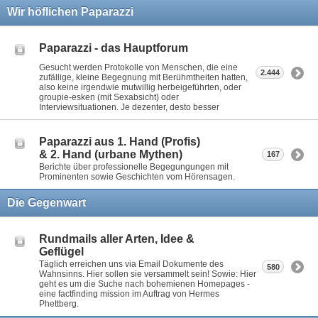
Wir höflichen Paparazzi
Paparazzi - das Hauptforum
Gesucht werden Protokolle von Menschen, die eine
2.444
zufällige, kleine Begegnung mit Berühmtheiten hatten,
also keine irgendwie mutwillig herbeigeführten, oder
groupie-esken (mit Sexabsicht) oder
Interviewsituationen. Je dezenter, desto besser
Paparazzi aus 1. Hand (Profis)
& 2. Hand (urbane Mythen)
167
Berichte über professionelle Begegungungen mit
Prominenten sowie Geschichten vom Hörensagen.
Die Gegenwart
Rundmails aller Arten, Idee &
Geflügel
Täglich erreichen uns via Email Dokumente des
580
Wahnsinns. Hier sollen sie versammelt sein! Sowie: Hier
geht es um die Suche nach bohemienen Homepages -
eine factfinding mission im Auftrag von Hermes
Phettberg.