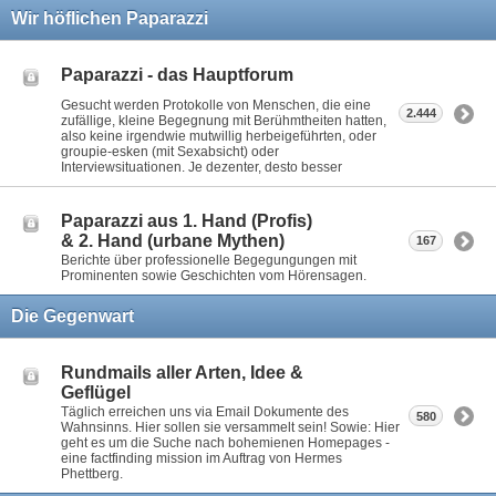
Wir höflichen Paparazzi
Paparazzi - das Hauptforum
Gesucht werden Protokolle von Menschen, die eine
2.444
zufällige, kleine Begegnung mit Berühmtheiten hatten,
also keine irgendwie mutwillig herbeigeführten, oder
groupie-esken (mit Sexabsicht) oder
Interviewsituationen. Je dezenter, desto besser
Paparazzi aus 1. Hand (Profis)
& 2. Hand (urbane Mythen)
167
Berichte über professionelle Begegungungen mit
Prominenten sowie Geschichten vom Hörensagen.
Die Gegenwart
Rundmails aller Arten, Idee &
Geflügel
Täglich erreichen uns via Email Dokumente des
580
Wahnsinns. Hier sollen sie versammelt sein! Sowie: Hier
geht es um die Suche nach bohemienen Homepages -
eine factfinding mission im Auftrag von Hermes
Phettberg.