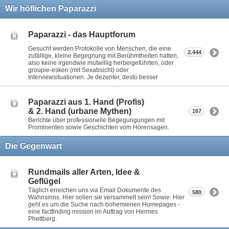
Wir höflichen Paparazzi
Paparazzi - das Hauptforum
Gesucht werden Protokolle von Menschen, die eine
2.444
zufällige, kleine Begegnung mit Berühmtheiten hatten,
also keine irgendwie mutwillig herbeigeführten, oder
groupie-esken (mit Sexabsicht) oder
Interviewsituationen. Je dezenter, desto besser
Paparazzi aus 1. Hand (Profis)
& 2. Hand (urbane Mythen)
167
Berichte über professionelle Begegungungen mit
Prominenten sowie Geschichten vom Hörensagen.
Die Gegenwart
Rundmails aller Arten, Idee &
Geflügel
Täglich erreichen uns via Email Dokumente des
580
Wahnsinns. Hier sollen sie versammelt sein! Sowie: Hier
geht es um die Suche nach bohemienen Homepages -
eine factfinding mission im Auftrag von Hermes
Phettberg.