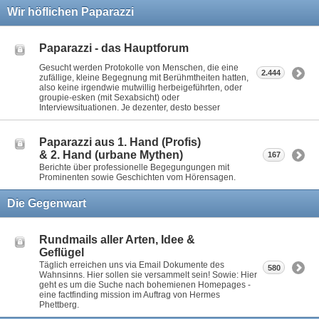
Wir höflichen Paparazzi
Paparazzi - das Hauptforum
Gesucht werden Protokolle von Menschen, die eine
2.444
zufällige, kleine Begegnung mit Berühmtheiten hatten,
also keine irgendwie mutwillig herbeigeführten, oder
groupie-esken (mit Sexabsicht) oder
Interviewsituationen. Je dezenter, desto besser
Paparazzi aus 1. Hand (Profis)
& 2. Hand (urbane Mythen)
167
Berichte über professionelle Begegungungen mit
Prominenten sowie Geschichten vom Hörensagen.
Die Gegenwart
Rundmails aller Arten, Idee &
Geflügel
Täglich erreichen uns via Email Dokumente des
580
Wahnsinns. Hier sollen sie versammelt sein! Sowie: Hier
geht es um die Suche nach bohemienen Homepages -
eine factfinding mission im Auftrag von Hermes
Phettberg.