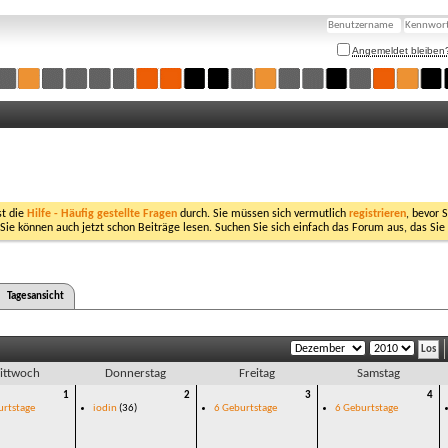
Angemeldet bleiben
st die
Hilfe - Häufig gestellte Fragen
durch. Sie müssen sich vermutlich
registrieren
, bevor 
 Sie können auch jetzt schon Beiträge lesen. Suchen Sie sich einfach das Forum aus, das Sie
Tagesansicht
ittwoch
Donnerstag
Freitag
Samstag
1
2
3
4
urtstage
iodin
(36)
6 Geburtstage
6 Geburtstage