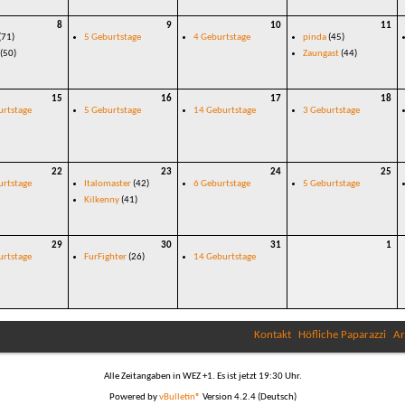
8
9
10
11
(71)
5 Geburtstage
4 Geburtstage
pinda
(45)
(50)
Zaungast
(44)
15
16
17
18
urtstage
5 Geburtstage
14 Geburtstage
3 Geburtstage
22
23
24
25
urtstage
Italomaster
(42)
6 Geburtstage
5 Geburtstage
Kilkenny
(41)
29
30
31
1
urtstage
FurFighter
(26)
14 Geburtstage
Kontakt
Höfliche Paparazzi
Ar
Alle Zeitangaben in WEZ +1. Es ist jetzt
19:30
Uhr.
Powered by
vBulletin®
Version 4.2.4 (Deutsch)