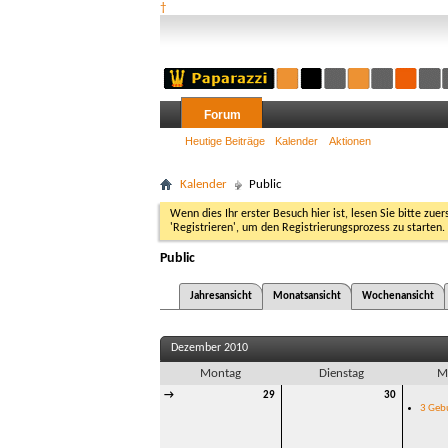
†
Forum
Heutige Beiträge
Kalender
Aktionen
Kalender
Public
Wenn dies Ihr erster Besuch hier ist, lesen Sie bitte zuer
'Registrieren', um den Registrierungsprozess zu starten.
Public
Jahresansicht
Monatsansicht
Wochenansicht
Dezember 2010
Montag
Dienstag
M
→
29
30
3 Geb