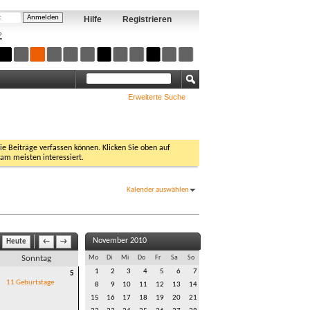
Hilfe
Registrieren
?
Erweiterte Suche
Sie Beiträge verfassen können. Klicken Sie oben auf
 am meisten interessiert.
Kalender auswählen
November 2010
Heute
←
→
Sonntag
Mo
Di
Mi
Do
Fr
Sa
So
1
2
3
4
5
6
7
5
11 Geburtstage
8
9
10
11
12
13
14
15
16
17
18
19
20
21