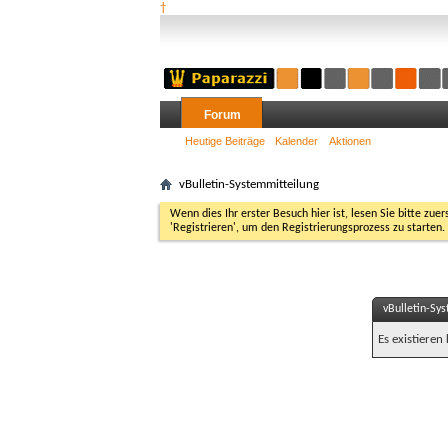
†
Forum
Heutige Beiträge
Kalender
Aktionen
vBulletin-Systemmitteilung
Wenn dies Ihr erster Besuch hier ist, lesen Sie bitte zuer
'Registrieren', um den Registrierungsprozess zu starten.
vBulletin-Sy
Es existieren