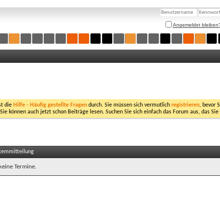
Angemeldet bleiben
st die
Hilfe - Häufig gestellte Fragen
durch. Sie müssen sich vermutlich
registrieren
, bevor 
 Sie können auch jetzt schon Beiträge lesen. Suchen Sie sich einfach das Forum aus, das Sie
stemmitteilung
 keine Termine.