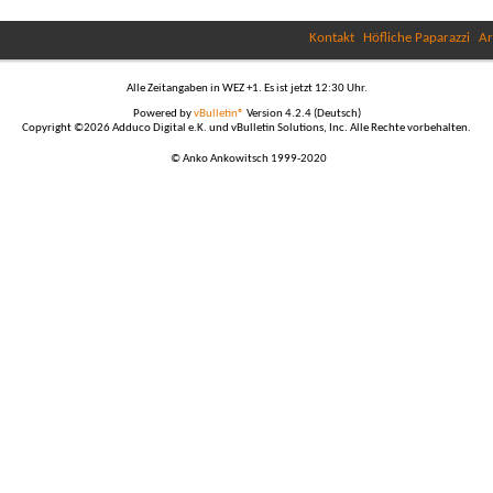
Kontakt
Höfliche Paparazzi
Ar
Alle Zeitangaben in WEZ +1. Es ist jetzt
12:30
Uhr.
Powered by
vBulletin®
Version 4.2.4 (Deutsch)
Copyright ©2026 Adduco Digital e.K. und vBulletin Solutions, Inc. Alle Rechte vorbehalten.
© Anko Ankowitsch 1999-2020