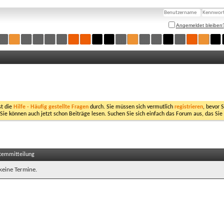
Angemeldet bleiben
st die
Hilfe - Häufig gestellte Fragen
durch. Sie müssen sich vermutlich
registrieren
, bevor 
 Sie können auch jetzt schon Beiträge lesen. Suchen Sie sich einfach das Forum aus, das Sie
stemmitteilung
 keine Termine.