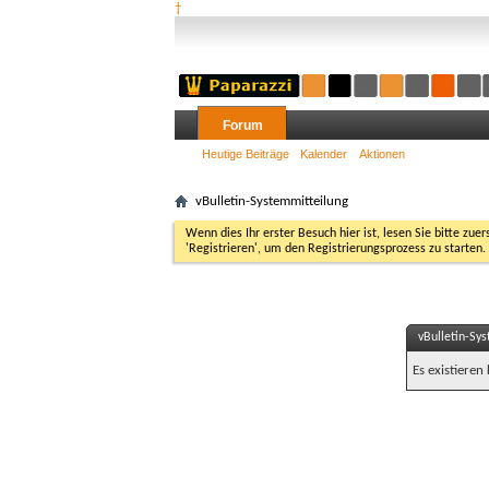
†
Forum
Heutige Beiträge
Kalender
Aktionen
vBulletin-Systemmitteilung
Wenn dies Ihr erster Besuch hier ist, lesen Sie bitte zuer
'Registrieren', um den Registrierungsprozess zu starten.
vBulletin-Sy
Es existieren