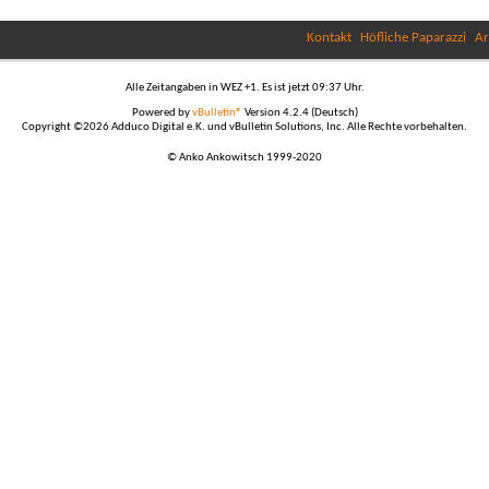
Kontakt
Höfliche Paparazzi
Ar
Alle Zeitangaben in WEZ +1. Es ist jetzt
09:37
Uhr.
Powered by
vBulletin®
Version 4.2.4 (Deutsch)
Copyright ©2026 Adduco Digital e.K. und vBulletin Solutions, Inc. Alle Rechte vorbehalten.
© Anko Ankowitsch 1999-2020