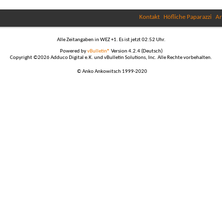
Kontakt
Höfliche Paparazzi
Ar
Alle Zeitangaben in WEZ +1. Es ist jetzt
02:52
Uhr.
Powered by
vBulletin®
Version 4.2.4 (Deutsch)
Copyright ©2026 Adduco Digital e.K. und vBulletin Solutions, Inc. Alle Rechte vorbehalten.
© Anko Ankowitsch 1999-2020