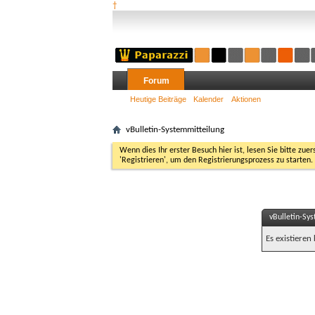
†
Forum
Heutige Beiträge
Kalender
Aktionen
vBulletin-Systemmitteilung
Wenn dies Ihr erster Besuch hier ist, lesen Sie bitte zuer
'Registrieren', um den Registrierungsprozess zu starten.
vBulletin-Sy
Es existieren