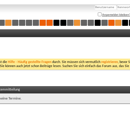
Angemeldet bleiben
st die
Hilfe - Häufig gestellte Fragen
durch. Sie müssen sich vermutlich
registrieren
, bevor 
 Sie können auch jetzt schon Beiträge lesen. Suchen Sie sich einfach das Forum aus, das Sie
stemmitteilung
 keine Termine.