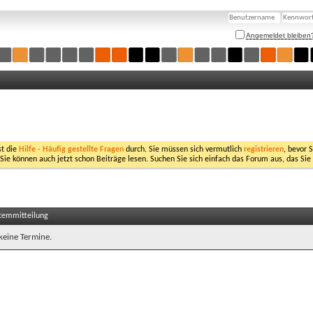
Angemeldet bleiben
st die
Hilfe - Häufig gestellte Fragen
durch. Sie müssen sich vermutlich
registrieren
, bevor 
 Sie können auch jetzt schon Beiträge lesen. Suchen Sie sich einfach das Forum aus, das Sie
stemmitteilung
 keine Termine.