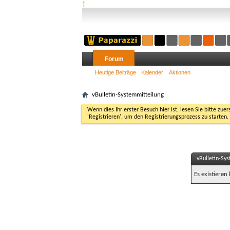
†
Forum
Heutige Beiträge
Kalender
Aktionen
vBulletin-Systemmitteilung
Wenn dies Ihr erster Besuch hier ist, lesen Sie bitte zuer
'Registrieren', um den Registrierungsprozess zu starten.
vBulletin-Sy
Es existieren