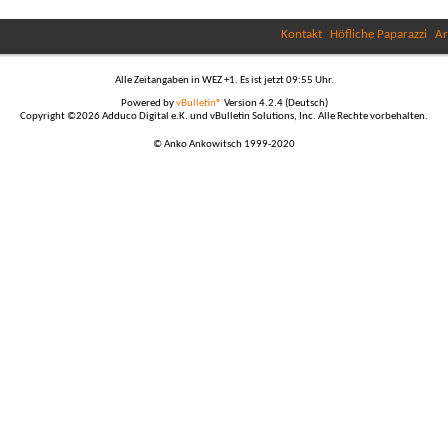
Kontakt
Höfliche Paparazzi
Ar
Alle Zeitangaben in WEZ +1. Es ist jetzt
09:55
Uhr.
Powered by
vBulletin®
Version 4.2.4 (Deutsch)
Copyright ©2026 Adduco Digital e.K. und vBulletin Solutions, Inc. Alle Rechte vorbehalten.
© Anko Ankowitsch 1999-2020