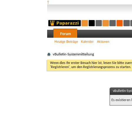
†
Forum
Heutige Beiträge
Kalender
Aktionen
vBulletin-Systemmitteilung
Wenn dies Ihr erster Besuch hier ist, lesen Sie bitte zuer
'Registrieren', um den Registrierungsprozess zu starten.
vBulletin-Sy
Es existieren