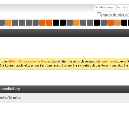
Angemeldet bleiben
st die
Hilfe - Häufig gestellte Fragen
durch. Sie müssen sich vermutlich
registrieren
, bevor 
 Sie können auch jetzt schon Beiträge lesen. Suchen Sie sich einfach das Forum aus, das Sie
stemmitteilung
 keine Termine.