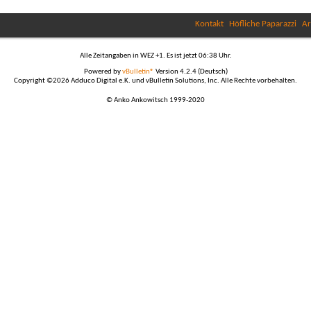
Kontakt
Höfliche Paparazzi
Ar
Alle Zeitangaben in WEZ +1. Es ist jetzt
06:38
Uhr.
Powered by
vBulletin®
Version 4.2.4 (Deutsch)
Copyright ©2026 Adduco Digital e.K. und vBulletin Solutions, Inc. Alle Rechte vorbehalten.
© Anko Ankowitsch 1999-2020