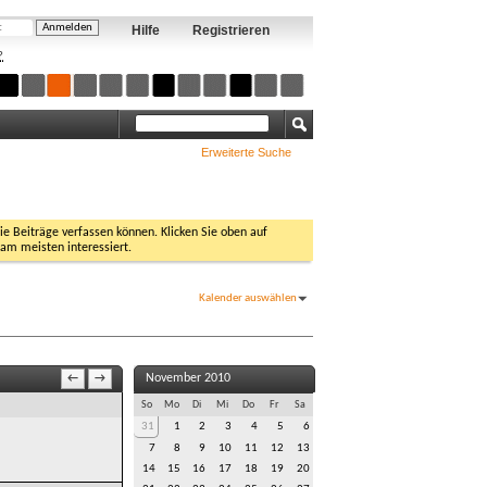
Hilfe
Registrieren
?
Erweiterte Suche
Sie Beiträge verfassen können. Klicken Sie oben auf
 am meisten interessiert.
Kalender auswählen
November 2010
←
→
So
Mo
Di
Mi
Do
Fr
Sa
31
1
2
3
4
5
6
7
8
9
10
11
12
13
14
15
16
17
18
19
20