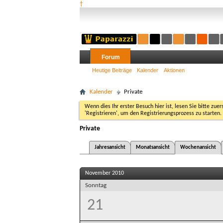
†
Forum
Heutige Beiträge
Kalender
Aktionen
Kalender
Private
Wenn dies Ihr erster Besuch hier ist, lesen Sie bitte zuer
'Registrieren', um den Registrierungsprozess zu starten.
Private
Jahresansicht
Monatsansicht
Wochenansicht
November 2010
Sonntag
21