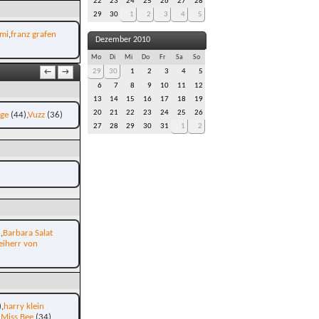
22
23
24
25
26
27
28
29
30
1
2
3
4
5
mi
franz grafen
Dezember 2010
Mo
Di
Mi
Do
Fr
Sa
So
29
30
1
2
3
4
5
←
→
6
7
8
9
10
11
12
13
14
15
16
17
18
19
20
21
22
23
24
25
26
age
(44)
Vuzz
(36)
27
28
29
30
31
1
2
)
Barbara Salat
eiherr von
)
harry klein
Miss Bee
(34)