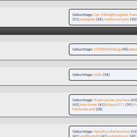
Geburtstage
Cpt. Midnight
Agador Pam
(51)
stylegyde
(36)
roteturnschuhe
(30)
Geburtstage
STOERANFAeLLig
(46)
dee
Geburtstage
iodin
(36)
Geburtstage
Trashcanman
Joschwa
(43
(42)
Ines Kaiser
(41)
Massa1971
(39)
Fr
Flächenbrand
(28)
Geburtstage
SantaFe
robertoschulz
(53
(41)
wrdlbrmpfd
(41)
paintedpony
(40)