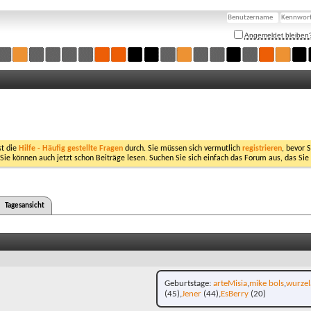
Angemeldet bleiben
st die
Hilfe - Häufig gestellte Fragen
durch. Sie müssen sich vermutlich
registrieren
, bevor 
 Sie können auch jetzt schon Beiträge lesen. Suchen Sie sich einfach das Forum aus, das Sie
Tagesansicht
Geburtstage
arteMisia
mike bols
wurze
(45)
Jener
(44)
EsBerry
(20)