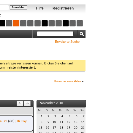
Hilfe
Registrieren
?
Erweiterte Suche
Sie Beiträge verfassen können. Klicken Sie oben auf
 am meisten interessiert.
Kalender auswählen
November 2010
←
→
Mo
Di
Mi
Do
Fr
Sa
So
1
2
3
4
5
6
7
laus1
(68)
Elli Kny
8
9
10
11
12
13
14
15
16
17
18
19
20
21