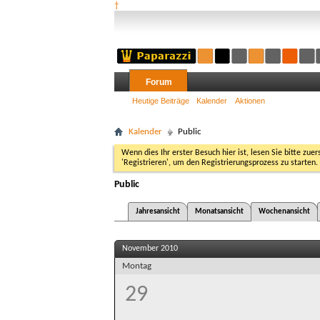
†
Forum
Heutige Beiträge
Kalender
Aktionen
Kalender
Public
Wenn dies Ihr erster Besuch hier ist, lesen Sie bitte zuer
'Registrieren', um den Registrierungsprozess zu starten.
Public
Jahresansicht
Monatsansicht
Wochenansicht
November 2010
Montag
29