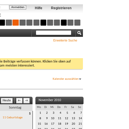
Hilfe
Registrieren
?
Erweiterte Suche
Sie Beiträge verfassen können. Klicken Sie oben auf
 am meisten interessiert.
Kalender auswählen
November 2010
Heute
←
→
Sonntag
Mo
Di
Mi
Do
Fr
Sa
So
1
2
3
4
5
6
7
5
11 Geburtstage
8
9
10
11
12
13
14
15
16
17
18
19
20
21