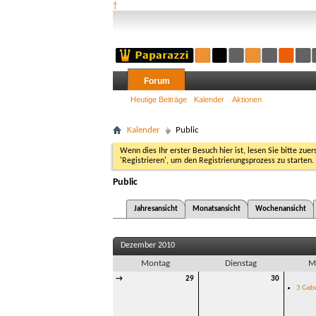
†
Forum
Heutige Beiträge
Kalender
Aktionen
Kalender
Public
Wenn dies Ihr erster Besuch hier ist, lesen Sie bitte zuer
'Registrieren', um den Registrierungsprozess zu starten.
Public
Jahresansicht
Monatsansicht
Wochenansicht
Dezember 2010
Montag
Dienstag
M
→
29
30
3 Geb