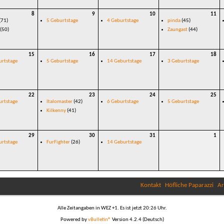
8
9
10
11
(71)
5 Geburtstage
4 Geburtstage
pinda
(45)
(50)
Zaungast
(44)
15
16
17
18
urtstage
5 Geburtstage
14 Geburtstage
3 Geburtstage
22
23
24
25
urtstage
Italomaster
(42)
6 Geburtstage
5 Geburtstage
Kilkenny
(41)
29
30
31
1
urtstage
FurFighter
(26)
14 Geburtstage
Kontakt
Höfliche Paparazzi
Ar
Alle Zeitangaben in WEZ +1. Es ist jetzt
20:26
Uhr.
Powered by
vBulletin®
Version 4.2.4 (Deutsch)