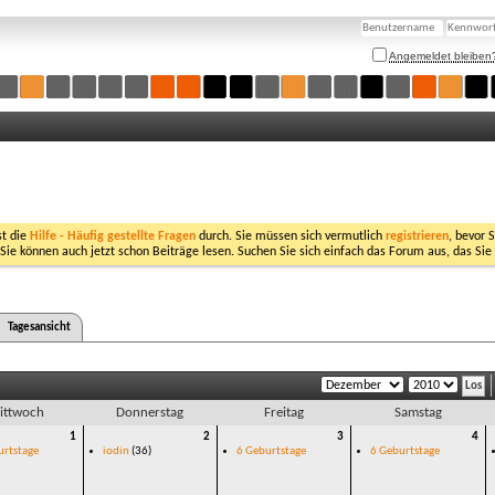
Angemeldet bleiben
st die
Hilfe - Häufig gestellte Fragen
durch. Sie müssen sich vermutlich
registrieren
, bevor 
 Sie können auch jetzt schon Beiträge lesen. Suchen Sie sich einfach das Forum aus, das Sie
Tagesansicht
ittwoch
Donnerstag
Freitag
Samstag
1
2
3
4
urtstage
iodin
(36)
6 Geburtstage
6 Geburtstage