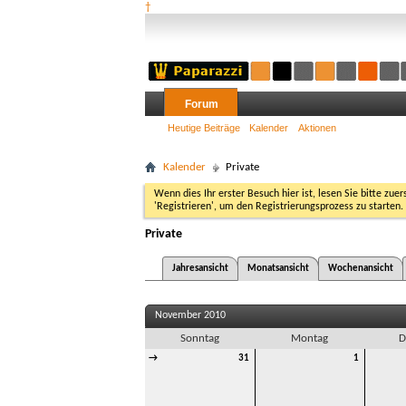
†
Forum
Heutige Beiträge
Kalender
Aktionen
Kalender
Private
Wenn dies Ihr erster Besuch hier ist, lesen Sie bitte zuer
'Registrieren', um den Registrierungsprozess zu starten.
Private
Jahresansicht
Monatsansicht
Wochenansicht
November 2010
Sonntag
Montag
D
→
31
1