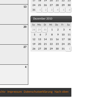
17
18
19
20
21
22
23
24
25
26
27
28
29
30
13
31
1
2
3
4
5
6
Dezember 2010
So
Mo
Di
Mi
Do
Fr
Sa
20
28
29
30
1
2
3
4
5
6
7
8
9
10
11
12
13
14
15
16
17
18
19
20
21
22
23
24
25
27
26
27
28
29
30
31
1
4
chiv
Impressum
Datenschutzerklärung
Nach oben