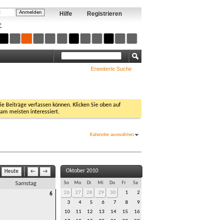
Hilfe
Registrieren
?
Erweiterte Suche
Sie Beiträge verfassen können. Klicken Sie oben auf
 am meisten interessiert.
Kalender auswählen
Oktober 2010
Heute
←
→
Samstag
So
Mo
Di
Mi
Do
Fr
Sa
26
27
28
29
30
1
2
6
3
4
5
6
7
8
9
10
11
12
13
14
15
16