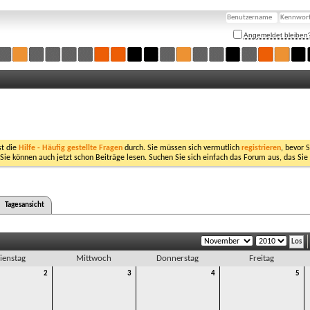
Angemeldet bleiben
st die
Hilfe - Häufig gestellte Fragen
durch. Sie müssen sich vermutlich
registrieren
, bevor 
 Sie können auch jetzt schon Beiträge lesen. Suchen Sie sich einfach das Forum aus, das Sie
Tagesansicht
ienstag
Mittwoch
Donnerstag
Freitag
2
3
4
5