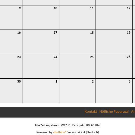
9
10
11
12
16
17
18
19
23
24
25
26
30
1
2
3
Kontakt
Höfliche Paparazzi
Ar
Alle Zeitangaben in WEZ +1. Es ist jetzt
00:40
Uhr.
Powered by
vBulletin®
Version 4.2.4 (Deutsch)