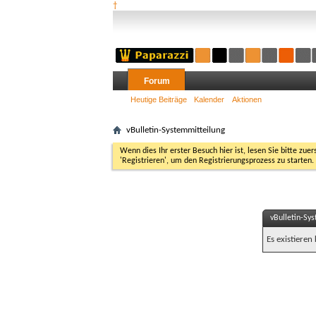
†
Forum
Heutige Beiträge
Kalender
Aktionen
vBulletin-Systemmitteilung
Wenn dies Ihr erster Besuch hier ist, lesen Sie bitte zuer
'Registrieren', um den Registrierungsprozess zu starten.
vBulletin-Sy
Es existieren