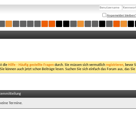
Angemeldet bleiben
st die
Hilfe - Häufig gestellte Fragen
durch. Sie müssen sich vermutlich
registrieren
, bevor 
 Sie können auch jetzt schon Beiträge lesen. Suchen Sie sich einfach das Forum aus, das Sie
stemmitteilung
 keine Termine.