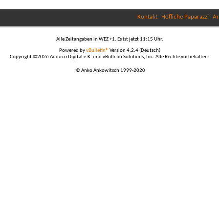
Kontakt
Höfliche Paparazzi
Ar
Alle Zeitangaben in WEZ +1. Es ist jetzt
11:15
Uhr.
Powered by
vBulletin®
Version 4.2.4 (Deutsch)
Copyright ©2026 Adduco Digital e.K. und vBulletin Solutions, Inc. Alle Rechte vorbehalten.
© Anko Ankowitsch 1999-2020