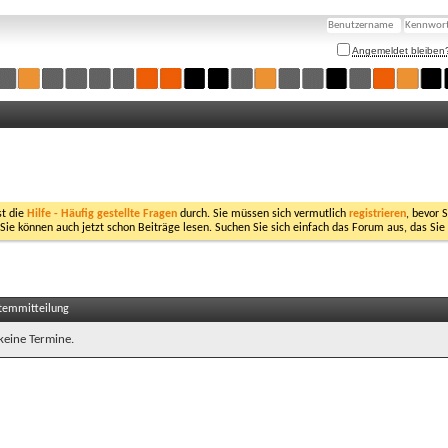
Angemeldet bleiben
st die
Hilfe - Häufig gestellte Fragen
durch. Sie müssen sich vermutlich
registrieren
, bevor 
 Sie können auch jetzt schon Beiträge lesen. Suchen Sie sich einfach das Forum aus, das Sie
stemmitteilung
 keine Termine.