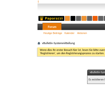
†
Forum
Heutige Beiträge
Kalender
Aktionen
vBulletin-Systemmitteilung
Wenn dies Ihr erster Besuch hier ist, lesen Sie bitte zuer
'Registrieren', um den Registrierungsprozess zu starten.
vBulletin-Sy
Es existieren