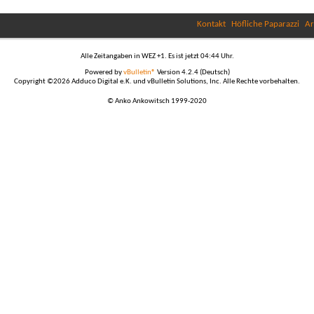
Kontakt
Höfliche Paparazzi
Ar
Alle Zeitangaben in WEZ +1. Es ist jetzt
04:44
Uhr.
Powered by
vBulletin®
Version 4.2.4 (Deutsch)
Copyright ©2026 Adduco Digital e.K. und vBulletin Solutions, Inc. Alle Rechte vorbehalten.
© Anko Ankowitsch 1999-2020