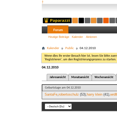
†
Forum
Heutige Beiträge
Kalender
Aktionen
Kalender
Public
04.12.2010
Wenn dies Ihr erster Besuch hier ist, lesen Sie bitte zuer
'Registrieren', um den Registrierungsprozess zu starten.
04.12.2010
Jahresansicht
Monatsansicht
Wochenansicht
Geburtstage am 04.12.2010
SantaFe
robertoschulz
(53)
harry klein
(41)
wrdl