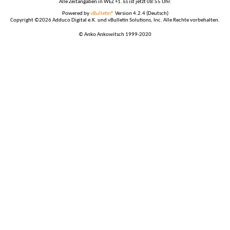
Alle Zeitangaben in WEZ +1. Es ist jetzt
08:55
Uhr.
Powered by
vBulletin®
Version 4.2.4 (Deutsch)
Copyright ©2026 Adduco Digital e.K. und vBulletin Solutions, Inc. Alle Rechte vorbehalten.
© Anko Ankowitsch 1999-2020