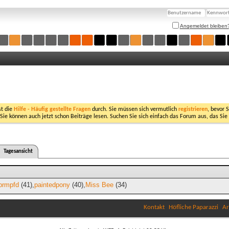
Angemeldet bleiben
st die
Hilfe - Häufig gestellte Fragen
durch. Sie müssen sich vermutlich
registrieren
, bevor 
 Sie können auch jetzt schon Beiträge lesen. Suchen Sie sich einfach das Forum aus, das Sie
Tagesansicht
brmpfd
(41)
paintedpony
(40)
Miss Bee
(34)
Kontakt
Höfliche Paparazzi
Ar