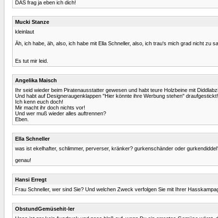
DAS frag ja eben ich dich!
Mucki Stanze
kleinlaut
Äh, ich habe, äh, also, ich habe mit Ella Schneller, also, ich trau's mich grad nicht zu s
Es tut mir leid.
Angelika Maisch
Ihr seid wieder beim Piratenausstatter gewesen und habt teure Holzbeine mit Diddlabz
Und habt auf Designeraugenklappen "Hier könnte ihre Werbung stehen" draufgestickt!
Ich kenn euch doch!
Mir macht ihr doch nichts vor!
Und wer muß wieder alles auftrennen?
Eben.
Ella Schneller
was ist ekelhafter, schlimmer, perverser, kränker? gurkenschänder oder gurkendiddel
genau!
Hansi Erregt
Frau Schneller, wer sind Sie? Und welchen Zweck verfolgen Sie mit Ihrer Hasskamp
ObstundGemüsehit-ler