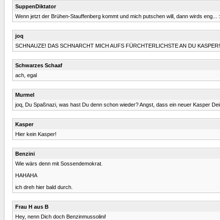
SuppenDiktator
Wenn jetzt der Brühen-Stauffenberg kommt und mich putschen will, dann wirds eng... :
joq
SCHNAUZE! DAS SCHNARCHT MICH AUFS FÜRCHTERLICHSTE AN DU KASPER!
Schwarzes Schaaf
ach, egal
Murmel
joq, Du Spaßnazi, was hast Du denn schon wieder? Angst, dass ein neuer Kasper De
Kasper
Hier kein Kasper!
Benzini
Wie wärs denn mit Sossendemokrat.
HAHAHA
ich dreh hier bald durch.
Frau H aus B
Hey, nenn Dich doch Benzinmussolini!