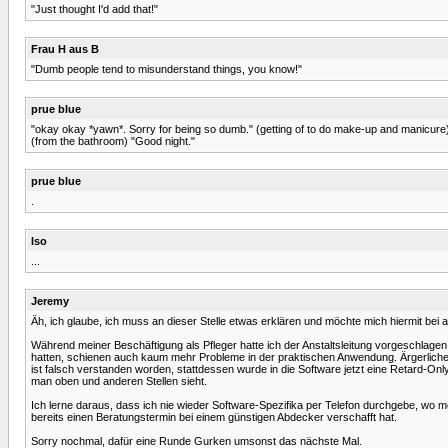
"Just thought I'd add that!"
Frau H aus B
"Dumb people tend to misunderstand things, you know!"
prue blue
"okay okay *yawn*. Sorry for being so dumb." (getting of to do make-up and manicure
(from the bathroom) "Good night."
prue blue
.
Iso
...
Jeremy
Äh, ich glaube, ich muss an dieser Stelle etwas erklären und möchte mich hiermit bei 
Während meiner Beschäftigung als Pfleger hatte ich der Anstaltsleitung vorgeschlag
hatten, schienen auch kaum mehr Probleme in der praktischen Anwendung. Ärgerliche
ist falsch verstanden worden, stattdessen wurde in die Software jetzt eine Retard-On
man oben und anderen Stellen sieht.
Ich lerne daraus, dass ich nie wieder Software-Spezifika per Telefon durchgebe, wo 
bereits einen Beratungstermin bei einem günstigen Abdecker verschafft hat.
Sorry nochmal, dafür eine Runde Gurken umsonst das nächste Mal.