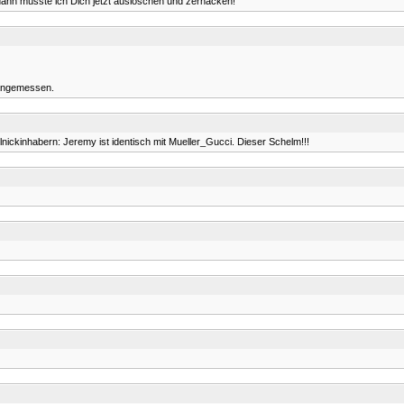
dann müsste ich Dich jetzt auslöschen und zerhacken!
nangemessen.
ickinhabern: Jeremy ist identisch mit Mueller_Gucci. Dieser Schelm!!!