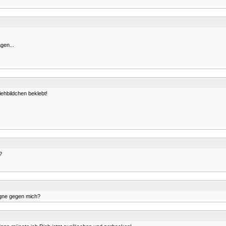
agen...
iehbildchen beklebt!
?
agne gegen mich?