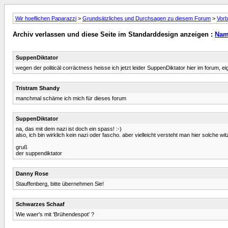
Wir hoeflichen Paparazzi
>
Grundsätzliches und Durchsagen zu diesem Forum
>
Vorb
Archiv verlassen und diese Seite im Standarddesign anzeigen :
Nam
SuppenDiktator
wegen der politicäl corräctness heisse ich jetzt leider SuppenDiktator hier im forum,
Tristram Shandy
manchmal schäme ich mich für dieses forum
SuppenDiktator
na, das mit dem nazi ist doch ein spass! :-)
also, ich bin wirklich kein nazi oder fascho. aber vielleicht versteht man hier solche w
gruß
der suppendiktator
Danny Rose
Stauffenberg, bitte übernehmen Sie!
Schwarzes Schaaf
Wie waer's mit 'Brühendespot' ?