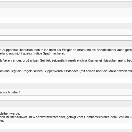
 Suppennazi bedürfen, setzte ich mich als Eifriger an erste und als Bescheidener auch gerne 
tellung und nicht quatschtütige Spaßmacherei.
!: Als Verehrer des großartigen Seinfeld (eigentlich verehre ich ja Kramer ein bisschen mehr, 
ddam aus, legt die Regeln seines Suppenverkaufsstandes (mit seinen über die Maßen wohls
hn auch daher!
sleihen werde.
 beiden Blumenschwer- bzw schwerstverbrecher, gefolgt vom Gemüsetriebtäter, dem Brotund
in.