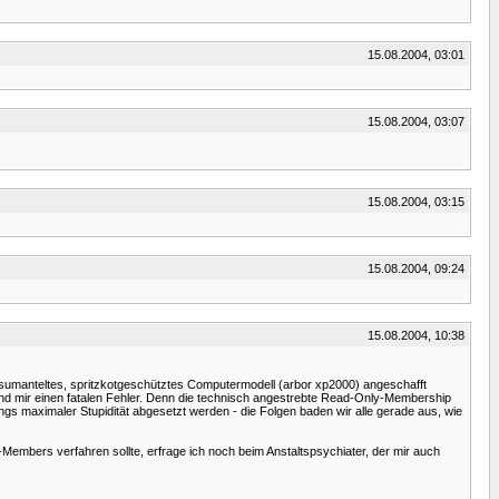
15.08.2004, 03:01
15.08.2004, 03:07
15.08.2004, 03:15
15.08.2004, 09:24
15.08.2004, 10:38
lasumanteltes, spritzkotgeschütztes Computermodell (arbor xp2000) angeschafft
nd mir einen fatalen Fehler. Denn die technisch angestrebte Read-Only-Membership
gs maximaler Stupidität abgesetzt werden - die Folgen baden wir alle gerade aus, wie
Members verfahren sollte, erfrage ich noch beim Anstaltspsychiater, der mir auch