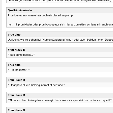
Hass ist gar kein Ausdruck und pass bloß auf, wenn Du ein erregtes Gemüse wärst, 
Qualitätskontrolle
Promipenetrator waere halt doch ein bisserl zu plump.
nun, mit promi-luder oder promi-occupator sich hier anzumelden schiene mir auch u
prue blue
Übrigens, wo wir schon bei "Namensänderung" sind - oder auch bei den netten Doppeln
Frau H aus B
"I see dumb people..."
prue blue
"... in the mirror..."
Frau H aus B
"...that prue blue is holding in front of her face!"
Frau H aus B
"Of course I am looking from an angle that makes it impossible for me to see myself!"
Frau H aus B