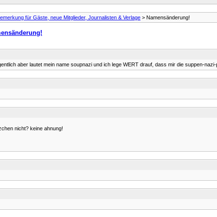
emerkung für Gäste, neue Mitglieder, Journalisten & Verlage
> Namensänderung!
ensänderung!
 eigentlich aber lautet mein name soupnazi und ich lege WERT drauf, dass mir die suppen-nazi-
itzchen nicht? keine ahnung!