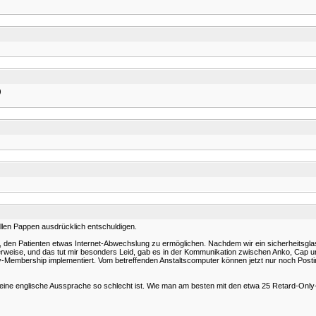
)
allen Pappen ausdrücklich entschuldigen.
en, den Patienten etwas Internet-Abwechslung zu ermöglichen. Nachdem wir ein sicherheitsg
rweise, und das tut mir besonders Leid, gab es in der Kommunikation zwischen Anko, Cap u
ly-Membership implementiert. Vom betreffenden Anstaltscomputer können jetzt nur noch Postin
meine englische Aussprache so schlecht ist. Wie man am besten mit den etwa 25 Retard-Only-