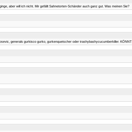
 ginge, aber will ich nicht. Mir gefällt Sahnetorten-Schänder auch ganz gut. Was meinen Sie?
rkosevic, generals gurkisco gurko, gurkenquetscher oder trashybashycucumberkiller. KÖNNTE