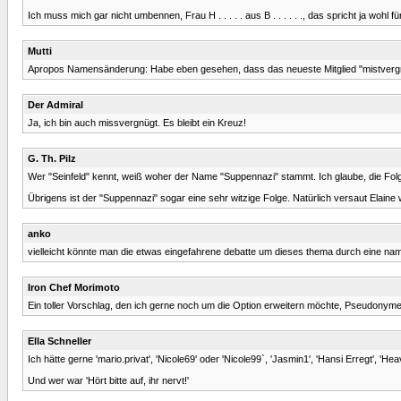
Ich muss mich gar nicht umbennen, Frau H . . . . . aus B . . . . . ., das spricht ja wohl fü
Mutti
Apropos Namensänderung: Habe eben gesehen, dass das neueste Mitglied "mistvergnüge
Der Admiral
Ja, ich bin auch missvergnügt. Es bleibt ein Kreuz!
G. Th. Pilz
Wer "Seinfeld" kennt, weiß woher der Name "Suppennazi" stammt. Ich glaube, die Folg
Übrigens ist der "Suppennazi" sogar eine sehr witzige Folge. Natürlich versaut Elain
anko
vielleicht könnte man die etwas eingefahrene debatte um dieses thema durch eine nam
Iron Chef Morimoto
Ein toller Vorschlag, den ich gerne noch um die Option erweitern möchte, Pseudonym
Ella Schneller
Ich hätte gerne 'mario.privat', 'Nicole69' oder 'Nicole99`, 'Jasmin1', 'Hansi Erregt', 'H
Und wer war 'Hört bitte auf, ihr nervt!'