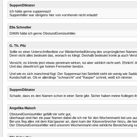
SuppenDiktator
Ich hätte gerne suppennazi!
Suppenhitler war übrigens hier von vornherein nicht erlaubt!
Ella Schneller
DANN hätte ich gerne ObstundGemüsehitler.
G. Th. Pilz
Sollte es einer Unterschriftenliste zur Wiederherbeiführung des ursprünglichen Namens
Denn nicht alles bedeutet das, wonach es klingt. Deshalb bedeutet Ironie ja auch Vers
Vorsicht, es könnte jetzt etwas penetrant wirken, tut aber wirklich nicht weh. Ehrlich
Und das obwohl ich gar keinen Fernseher besitze.
Und wie es sich manchmal fügt: Der Suppennazi bei Seinfeld sieht ein wenig wie Sa
Kundschaft an. Ob er allerdings "schnarcht" und "Kasper" schreit, weiß ich nimmer.
SuppenDiktator
Schade, dass es den Namen schon in einer Serie gibt. Sicher haben meine Kollegen i
Angelika Maisch
ObstundGemüsehitler gefällt mir sehr gut,
überhaupt sind hier ein paar Namen dabei die ich mir für den Wochenmarkt bei uns au
Bei uns fing alles mit dem Käs'gauner an, dann kam der Käseverbrecher hinzu, die
Der ObstundGemüsehitler wird unserem Wochenmarkt eine wirkliche Bereicherung se