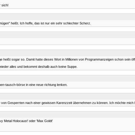
r sich!
n" heißt. Ich hoffe, das ist nur ein sehr schlechter Scherz.
e heißt sogar so. Damit hatte dieses Wort in Millionen von Programmanzeigen schon sein öff
e wieder alles und bekommt deshalb auch keine Suppe.
en-tausch-börse in eine neue richtung lenken.
e von Gesperrten nach einer gewissen Karenzzeit übernehmen zu können. Ich möchte mich hi
eavy Metal Holocaust' oder 'Max Goldt'