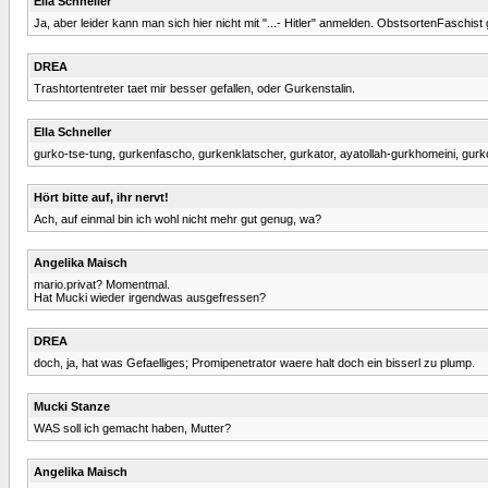
Ella Schneller
Ja, aber leider kann man sich hier nicht mit "...- Hitler" anmelden. ObstsortenFaschist
DREA
Trashtortentreter taet mir besser gefallen, oder Gurkenstalin.
Ella Schneller
gurko-tse-tung, gurkenfascho, gurkenklatscher, gurkator, ayatollah-gurkhomeini, gu
Hört bitte auf, ihr nervt!
Ach, auf einmal bin ich wohl nicht mehr gut genug, wa?
Angelika Maisch
mario.privat? Momentmal.
Hat Mucki wieder irgendwas ausgefressen?
DREA
doch, ja, hat was Gefaelliges; Promipenetrator waere halt doch ein bisserl zu plump.
Mucki Stanze
WAS soll ich gemacht haben, Mutter?
Angelika Maisch