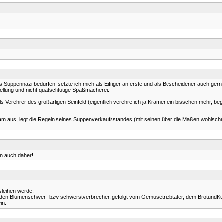
 Suppennazi bedürfen, setzte ich mich als Eifriger an erste und als Bescheidener auch gerne 
tellung und nicht quatschtütige Spaßmacherei.
!: Als Verehrer des großartigen Seinfeld (eigentlich verehre ich ja Kramer ein bisschen mehr, 
ddam aus, legt die Regeln seines Suppenverkaufsstandes (mit seinen über die Maßen wohls
hn auch daher!
sleihen werde.
 beiden Blumenschwer- bzw schwerstverbrecher, gefolgt vom Gemüsetriebtäter, dem Brotund
in.