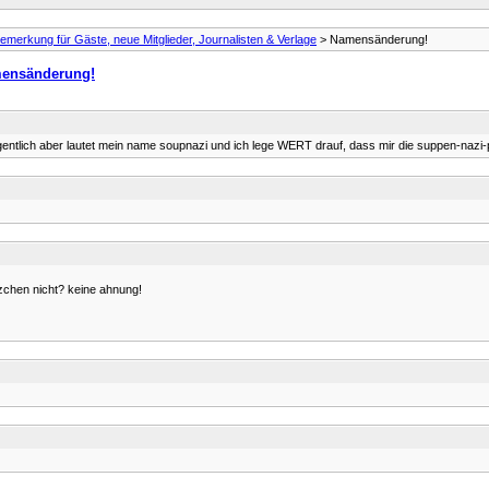
emerkung für Gäste, neue Mitglieder, Journalisten & Verlage
> Namensänderung!
ensänderung!
 eigentlich aber lautet mein name soupnazi und ich lege WERT drauf, dass mir die suppen-nazi-
itzchen nicht? keine ahnung!