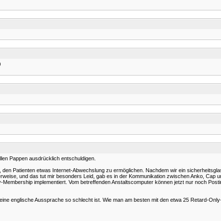
)
allen Pappen ausdrücklich entschuldigen.
en, den Patienten etwas Internet-Abwechslung zu ermöglichen. Nachdem wir ein sicherheitsg
rweise, und das tut mir besonders Leid, gab es in der Kommunikation zwischen Anko, Cap u
ly-Membership implementiert. Vom betreffenden Anstaltscomputer können jetzt nur noch Postin
meine englische Aussprache so schlecht ist. Wie man am besten mit den etwa 25 Retard-Only-