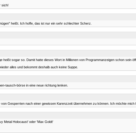
r sich!
n" heißt. Ich hoffe, das ist nur ein sehr schlechter Scherz.
e heißt sogar so. Damit hatte dieses Wort in Millionen von Programmanzeigen schon sein öff
e wieder alles und bekommt deshalb auch keine Suppe.
en-tausch-börse in eine neue richtung lenken.
e von Gesperrten nach einer gewissen Karenzzeit übernehmen zu können. Ich möchte mich hi
eavy Metal Holocaust' oder 'Max Goldt'