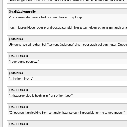
Hass ist gar kein Ausdruck und pass bloß auf, wenn Du ein erregtes Gemüse wärst, 
Qualitätskontrolle
Promipenetrator waere halt doch ein bisserl zu plump.
nun, mit promi-luder oder promi-occupator sich hier anzumelden schiene mir auch u
prue blue
Übrigens, wo wir schon bei "Namensänderung" sind - oder auch bei den netten Doppeln
Frau H aus B
"I see dumb people..."
prue blue
"... in the mirror..."
Frau H aus B
"...that prue blue is holding in front of her face!"
Frau H aus B
"Of course I am looking from an angle that makes it impossible for me to see myself!"
Frau H aus B