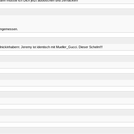
dann müsste ich Dich jetzt auslöschen und zerhacken!
nangemessen.
ickinhabern: Jeremy ist identisch mit Mueller_Gucci. Dieser Schelm!!!