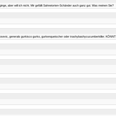
 ginge, aber will ich nicht. Mir gefällt Sahnetorten-Schänder auch ganz gut. Was meinen Sie?
rkosevic, generals gurkisco gurko, gurkenquetscher oder trashybashycucumberkiller. KÖNNTE