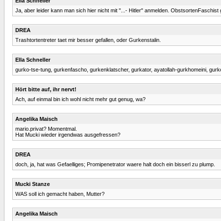
Ella Schneller
Ja, aber leider kann man sich hier nicht mit "...- Hitler" anmelden. ObstsortenFaschist
DREA
Trashtortentreter taet mir besser gefallen, oder Gurkenstalin.
Ella Schneller
gurko-tse-tung, gurkenfascho, gurkenklatscher, gurkator, ayatollah-gurkhomeini, gu
Hört bitte auf, ihr nervt!
Ach, auf einmal bin ich wohl nicht mehr gut genug, wa?
Angelika Maisch
mario.privat? Momentmal.
Hat Mucki wieder irgendwas ausgefressen?
DREA
doch, ja, hat was Gefaelliges; Promipenetrator waere halt doch ein bisserl zu plump.
Mucki Stanze
WAS soll ich gemacht haben, Mutter?
Angelika Maisch