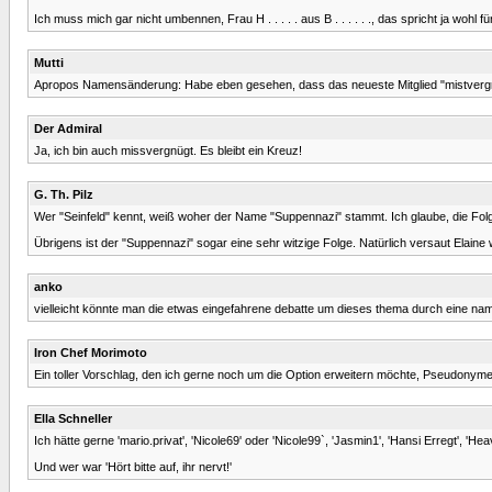
Ich muss mich gar nicht umbennen, Frau H . . . . . aus B . . . . . ., das spricht ja wohl fü
Mutti
Apropos Namensänderung: Habe eben gesehen, dass das neueste Mitglied "mistvergnüge
Der Admiral
Ja, ich bin auch missvergnügt. Es bleibt ein Kreuz!
G. Th. Pilz
Wer "Seinfeld" kennt, weiß woher der Name "Suppennazi" stammt. Ich glaube, die Folg
Übrigens ist der "Suppennazi" sogar eine sehr witzige Folge. Natürlich versaut Elain
anko
vielleicht könnte man die etwas eingefahrene debatte um dieses thema durch eine nam
Iron Chef Morimoto
Ein toller Vorschlag, den ich gerne noch um die Option erweitern möchte, Pseudonym
Ella Schneller
Ich hätte gerne 'mario.privat', 'Nicole69' oder 'Nicole99`, 'Jasmin1', 'Hansi Erregt', 'H
Und wer war 'Hört bitte auf, ihr nervt!'