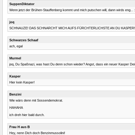
SuppenDiktator
Wenn jetzt der Brühen-Stauffenberg kommt und mich putschen will, dann wirds eng... :
joq
SCHNAUZE! DAS SCHNARCHT MICH AUFS FÜRCHTERLICHSTE AN DU KASPER!
Schwarzes Schaaf
ach, egal
Murmel
joq, Du Spaßnazi, was hast Du denn schon wieder? Angst, dass ein neuer Kasper De
Kasper
Hier kein Kasper!
Benzini
Wie wärs denn mit Sossendemokrat.
HAHAHA
ich dreh hier bald durch.
Frau H aus B
Hey, nenn Dich doch Benzinmussolini!