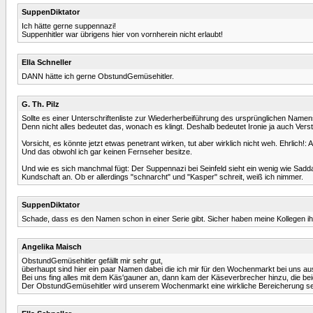
SuppenDiktator
Ich hätte gerne suppennazi!
Suppenhitler war übrigens hier von vornherein nicht erlaubt!
Ella Schneller
DANN hätte ich gerne ObstundGemüsehitler.
G. Th. Pilz
Sollte es einer Unterschriftenliste zur Wiederherbeiführung des ursprünglichen Namens
Denn nicht alles bedeutet das, wonach es klingt. Deshalb bedeutet Ironie ja auch Vers
Vorsicht, es könnte jetzt etwas penetrant wirken, tut aber wirklich nicht weh. Ehrlich
Und das obwohl ich gar keinen Fernseher besitze.
Und wie es sich manchmal fügt: Der Suppennazi bei Seinfeld sieht ein wenig wie Sa
Kundschaft an. Ob er allerdings "schnarcht" und "Kasper" schreit, weiß ich nimmer.
SuppenDiktator
Schade, dass es den Namen schon in einer Serie gibt. Sicher haben meine Kollegen i
Angelika Maisch
ObstundGemüsehitler gefällt mir sehr gut,
überhaupt sind hier ein paar Namen dabei die ich mir für den Wochenmarkt bei uns au
Bei uns fing alles mit dem Käs'gauner an, dann kam der Käseverbrecher hinzu, die
Der ObstundGemüsehitler wird unserem Wochenmarkt eine wirkliche Bereicherung se