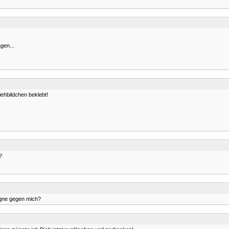
agen...
iehbildchen beklebt!
?
agne gegen mich?