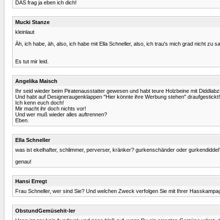
DAS frag ja eben ich dich!
Mucki Stanze
kleinlaut
Äh, ich habe, äh, also, ich habe mit Ella Schneller, also, ich trau's mich grad nicht zu s
Es tut mir leid.
Angelika Maisch
Ihr seid wieder beim Piratenausstatter gewesen und habt teure Holzbeine mit Diddlabz
Und habt auf Designeraugenklappen "Hier könnte ihre Werbung stehen" draufgestickt!
Ich kenn euch doch!
Mir macht ihr doch nichts vor!
Und wer muß wieder alles auftrennen?
Eben.
Ella Schneller
was ist ekelhafter, schlimmer, perverser, kränker? gurkenschänder oder gurkendiddel
genau!
Hansi Erregt
Frau Schneller, wer sind Sie? Und welchen Zweck verfolgen Sie mit Ihrer Hasskamp
ObstundGemüsehit-ler