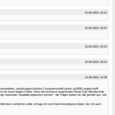
15.08.2004, 03:01
15.08.2004, 03:07
15.08.2004, 03:15
15.08.2004, 09:24
15.08.2004, 10:38
lasumanteltes, spritzkotgeschütztes Computermodell (arbor xp2000) angeschafft
nd mir einen fatalen Fehler. Denn die technisch angestrebte Read-Only-Membership
gs maximaler Stupidität abgesetzt werden - die Folgen baden wir alle gerade aus, wie
Members verfahren sollte, erfrage ich noch beim Anstaltspsychiater, der mir auch