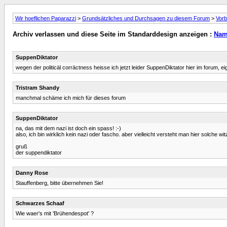
Wir hoeflichen Paparazzi
>
Grundsätzliches und Durchsagen zu diesem Forum
>
Vorb
Archiv verlassen und diese Seite im Standarddesign anzeigen :
Nam
SuppenDiktator
wegen der politicäl corräctness heisse ich jetzt leider SuppenDiktator hier im forum,
Tristram Shandy
manchmal schäme ich mich für dieses forum
SuppenDiktator
na, das mit dem nazi ist doch ein spass! :-)
also, ich bin wirklich kein nazi oder fascho. aber vielleicht versteht man hier solche w
gruß
der suppendiktator
Danny Rose
Stauffenberg, bitte übernehmen Sie!
Schwarzes Schaaf
Wie waer's mit 'Brühendespot' ?