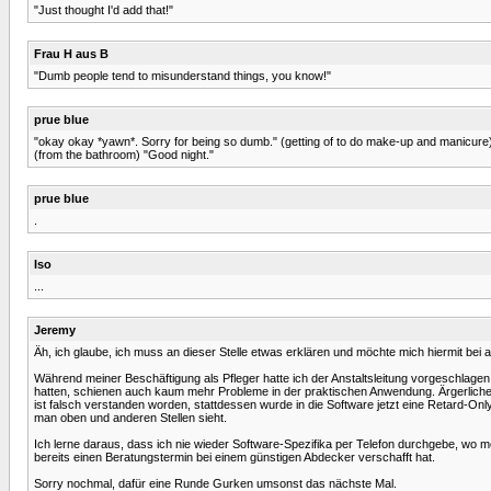
"Just thought I'd add that!"
Frau H aus B
"Dumb people tend to misunderstand things, you know!"
prue blue
"okay okay *yawn*. Sorry for being so dumb." (getting of to do make-up and manicure
(from the bathroom) "Good night."
prue blue
.
Iso
...
Jeremy
Äh, ich glaube, ich muss an dieser Stelle etwas erklären und möchte mich hiermit bei 
Während meiner Beschäftigung als Pfleger hatte ich der Anstaltsleitung vorgeschlag
hatten, schienen auch kaum mehr Probleme in der praktischen Anwendung. Ärgerliche
ist falsch verstanden worden, stattdessen wurde in die Software jetzt eine Retard-On
man oben und anderen Stellen sieht.
Ich lerne daraus, dass ich nie wieder Software-Spezifika per Telefon durchgebe, wo 
bereits einen Beratungstermin bei einem günstigen Abdecker verschafft hat.
Sorry nochmal, dafür eine Runde Gurken umsonst das nächste Mal.