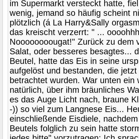
im Supermarkt versteckt hatte, fi
wenig, jemand so häufig scheint n
plötzlich (á La Harry&Sally orgas
das kreischt verzerrt: " ... oooohh
Noooooooougat!" Zurück zu dem ve
Salat, oder besseres besagtes...
Beutel, hatte das Eis in seine ur
aufgelöst und bestanden, die jetzt
betrachtet wurden. War unten ein 
natürlich, über ihm bräunliches Wa
es das Auge Licht nach, braune Kl
-)) so viel zum Langnese Eis... He
einschließende Eisdiele, nachde
Beutels folglich zu sein hatte sto
jedes bitte" vorzutragen; Ich spr