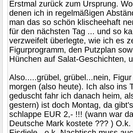
Erstmal zurück zum Ursprung. Wo 
denen ich in regelmäßigen Abstän
man das so schön klischeehaft nen
für den nächsten Tag ... und so k
verzweifelt überlegte, wie ich es 
Figurprogramm, den Putzplan sow
Hünchen auf Salat-Geschichten, 
Also.....grübel, grübel...nein, Fig
morgen (also heute). Ich also ins 
geduscht fahr ich danach heim, als 
gestern) ist doch Montag, da gibt
schlappe EUR 2,- !!! (wann war da
Deutsche Mark kostete ??? ) O.k. 
Eisdiele...o.k. Nachtisch muss a