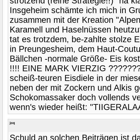
strotzend (reine Strategie!!) "na k
Insgeheim schämte ich mich in Gr
zusammen mit der Kreation "Alpenl
Karamell und Haselnüssen heutzuta
tat es trotzdem, be-zahlte stolze E
in Preungesheim, dem Haut-Couture
Bällchen -normale Größe- Eis ko
!!!! EINE MARK VIERZIG ????????
scheiß-teuren Eisdiele in der mie
neben der mit Zockern und Alkis ge
Schokomassaker doch vollends ver
wenn's wieder heißt: "TIIGERAL
joq
Schuld an solchen Beiträgen ist das