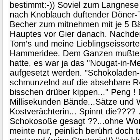
bestimmt:-)) Soviel zum Langnese E
nach Knoblauch duftender Döner-
Becher zum mitnehmen mit je 5 Bäl
Hauptes vor Gier danach. Nachde
Tom’s und meine Lieblingseissort
Hammeridee. Dem Ganzen mußte, d
hatte, es war ja das "Nougat-in-
aufgesetzt werden. "Schokoladen- 
schmunzelnd auf die absehbare Rea
bisschen drüber kippen..." Peng ! 
Millisekunden Bände...Sätze und W
Kostverächterin... Spinnt die???? 
Schokosoße gesagt ??...ohne Worte
meinte nur, peinlich berührt doch 