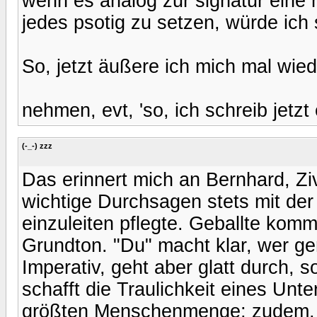
wenn es analog zur signatur eine 
jedes psotig zu setzen, würde ich 
So, jetzt äußere ich mich mal wie
nehmen, evt, 'so, ich schreib jetzt 
(-_-) zzz
Das erinnert mich an Bernhard, Zi
wichtige Durchsagen stets mit der 
einzuleiten pflegte. Geballte kommu
Grundton. "Du" macht klar, wer gem
Imperativ, geht aber glatt durch, so
schafft die Traulichkeit eines Unt
größten Menschenmenge; zudem, we